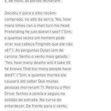
E, de novo, as portas fecharam.  
Decidiu ir para o sítio recém-
comprado, no alto da serra. Yes, how 
many times can a man turn his head 
Pretending he just doesn't see? ("Sim, 
e quantas vezes um homem pode 
virar sua cabeça Fingindo que ele não 
vê?”). As perguntas Dylan iam de 
carona. Sentiu o vento mais gelado.  
“Yes, how many deaths will it take till 
he knows That too many people have 
died?” (“Sim, e quantas mortes ele 
causará até saber Que muitas 
pessoas morreram”?). Retirou o Pen 
Drive, fechou a janela e seguiu na 
solidão da estrada. Na curva do 
entardecer. De frente para o vento, 