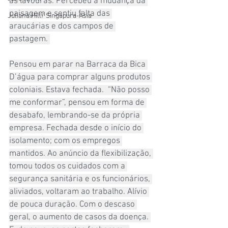
as lavouras. Percebeu a mudança da 
paisagem e sentiu falta das 
Juliana Hill/ Singapura-Ásia
araucárias e dos campos de 
pastagem. 
Pensou em parar na Barraca da Bica 
D’água para comprar alguns produtos 
coloniais. Estava fechada.  “Não posso 
me conformar”, pensou em forma de 
desabafo, lembrando-se da própria 
empresa. Fechada desde o início do 
isolamento; com os empregos 
mantidos. Ao anúncio da flexibilização, 
tomou todos os cuidados com a 
segurança sanitária e os funcionários, 
aliviados, voltaram ao trabalho. Alívio 
de pouca duração. Com o descaso 
geral, o aumento de casos da doença. 