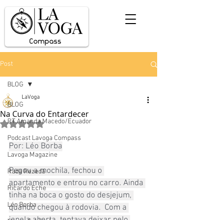
Post
BLOG
LaVoga
BLOG
Na Curva do Entardecer
RT Amanda Macedo/Ecuador
Avaliado com NaN de 5 estrelas.
Podcast Lavoga Compass
Por: Léo Borba
Lavoga Magazine
Pegou a mochila, fechou o 
Rada Rezedá
apartamento e entrou no carro. Ainda 
Ricardo Eche
tinha na boca o gosto do desjejum, 
Léo Borba
quando chegou à rodovia.  Com a 