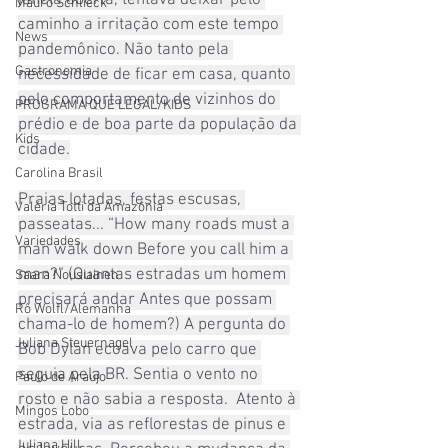
janela aberta, tentava deixar pelo 
Mauro Schlieck
caminho a irritação com este tempo 
News
pandemônico. Não tanto pela 
Gastronomia
necessidade de ficar em casa, quanto 
pelo comportamento de vizinhos do 
PROGRAMA QUE LEGAL/KIDS
prédio e de boa parte da população da 
Kids
cidade.
Carolina Brasil
Praias lotadas, festas escusas, 
Valéria Totti da Amazônia
passeatas... “How many roads must a 
Variedades
man walk down Before you call him a 
man?” (Quantas estradas um homem 
Saara Nousiainen
precisará andar Antes que possam 
Rô Wolfl/Alemanha
chama-lo de homem?) A pergunta do 
Juliana Steuernagel
Bob Dylan ecoava pelo carro que 
seguia pela BR. Sentia o vento no 
Paulo de Araújo
rosto e não sabia a resposta.  Atento à 
Mingos Lobo
estrada, via as reflorestas de pinus e 
Juliana Hill