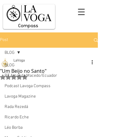
Post
BLOG
LaVoga
BLOG
"Um Beijo no Santo"
RT Amanda Macedo/Ecuador
Avaliado com NaN de 5 estrelas.
Podcast Lavoga Compass
Lavoga Magazine
Rada Rezedá
Ricardo Eche
Léo Borba