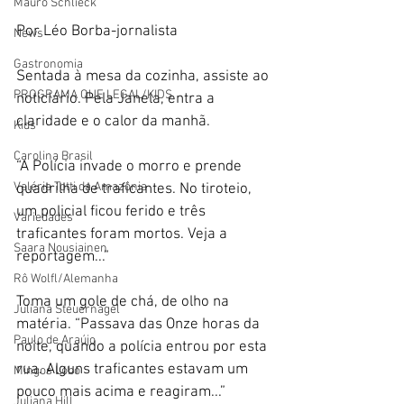
Mauro Schlieck
Por Léo Borba-jornalista
News
Gastronomia
Sentada à mesa da cozinha, assiste ao 
PROGRAMA QUE LEGAL/KIDS
noticiário. Pela Janela, entra a 
claridade e o calor da manhã.
Kids
Carolina Brasil
“A Polícia invade o morro e prende 
Valéria Totti da Amazônia
quadrilha de traficantes. No tiroteio, 
um policial ficou ferido e três 
Variedades
traficantes foram mortos. Veja a 
Saara Nousiainen
reportagem...”
Rô Wolfl/Alemanha
Toma um gole de chá, de olho na 
Juliana Steuernagel
matéria. “Passava das Onze horas da 
Paulo de Araújo
noite, quando a polícia entrou por esta 
rua. Alguns traficantes estavam um 
Mingos Lobo
pouco mais acima e reagiram...”
Juliana Hill