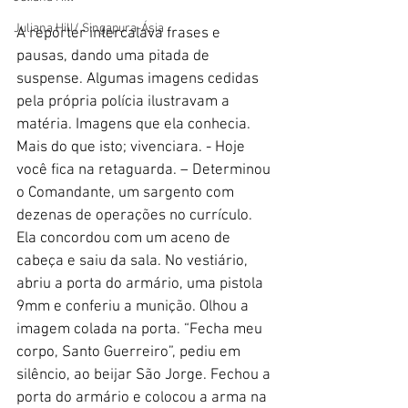
Juliana Hill/ Singapura-Ásia
A repórter intercalava frases e 
pausas, dando uma pitada de 
suspense. Algumas imagens cedidas 
pela própria polícia ilustravam a 
matéria. Imagens que ela conhecia. 
Mais do que isto; vivenciara. - Hoje 
você fica na retaguarda. – Determinou 
o Comandante, um sargento com 
dezenas de operações no currículo. 
Ela concordou com um aceno de 
cabeça e saiu da sala. No vestiário, 
abriu a porta do armário, uma pistola 
9mm e conferiu a munição. Olhou a 
imagem colada na porta. “Fecha meu 
corpo, Santo Guerreiro”, pediu em 
silêncio, ao beijar São Jorge. Fechou a 
porta do armário e colocou a arma na 