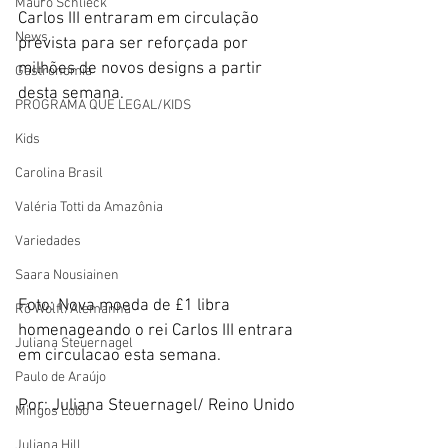
Mauro Schlieck
Carlos III entraram em circulação 
News
prevista para ser reforçada por 
milhões de novos designs a partir 
Gastronomia
desta semana.
PROGRAMA QUE LEGAL/KIDS
Kids
Carolina Brasil
Valéria Totti da Amazônia
Variedades
Saara Nousiainen
Foto: Nova moeda de £1 libra 
Rô Wolfl/Alemanha
homenageando o rei Carlos III entrara 
Juliana Steuernagel
em circulacao esta semana.
Paulo de Araújo
Por: Juliana Steuernagel/ Reino Unido 
Mingos Lobo
Juliana Hill