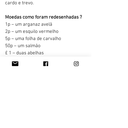
cardo e trevo.
Moedas como foram redesenhadas ? 
1p – um arganaz avelã 
2p – um esquilo vermelho 
5p – uma folha de carvalho 
50p – um salmão 
£ 1 – duas abelhas 
Moeda de £ 2 – uma rosa para a 
Inglaterra, um narciso para o País de 
Gales, um cardo para a Escócia e um 
trevo para a Irlanda do Norte.
Juliana Steuernagel