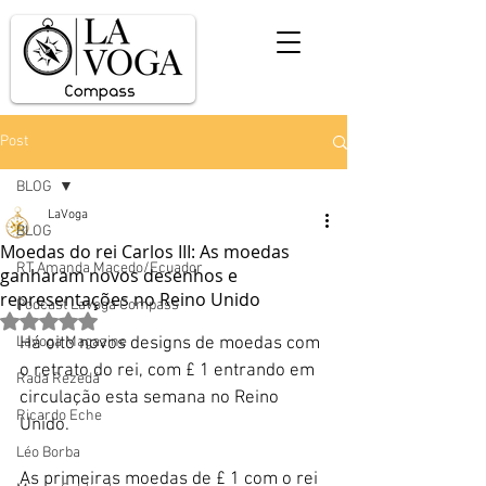
Post
BLOG
LaVoga
BLOG
Moedas do rei Carlos III: As moedas
RT Amanda Macedo/Ecuador
ganharam novos desenhos e
representações no Reino Unido
Podcast Lavoga Compass
Avaliado com NaN de 5 estrelas.
Lavoga Magazine
Há oito novos designs de moedas com 
o retrato do rei, com £ 1 entrando em 
Rada Rezedá
circulação esta semana no Reino 
Ricardo Eche
Unido.
Léo Borba
As primeiras moedas de £ 1 com o rei 