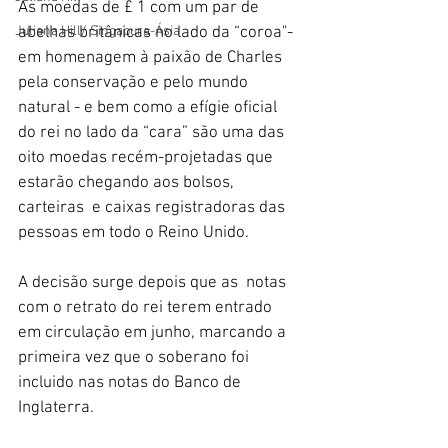
As moedas de £ 1 com um par de 
Juliana Hill/ Singapura-Ásia
abelhas britânicas no lado da “coroa"- 
em homenagem à paixão de Charles 
pela conservação e pelo mundo 
natural - e bem como a efígie oficial 
do rei no lado da “cara” são uma das 
oito moedas recém-projetadas que 
estarão chegando aos bolsos, 
carteiras  e caixas registradoras das 
pessoas em todo o Reino Unido.
A decisão surge depois que as  notas 
com o retrato do rei terem entrado 
em circulação em junho, marcando a 
primeira vez que o soberano foi 
incluido nas notas do Banco de 
Inglaterra.