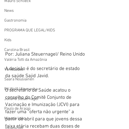
Mauro Schlieck
News
Gastronomia
PROGRAMA QUE LEGAL/KIDS
Kids
Carolina Brasil
Por: Juliana Steuernagel/ Reino Unido
Valéria Totti da Amazônia
A decisão é do secretário de estado 
Variedades
da saúde Sajid Javid.
Saara Nousiainen
Rô Wolfl/Alemanha
O secretário de Saúde acatou o 
conselho do Comitê Conjunto de 
Juliana Steuernagel
Vacinação e Imunização (JCVI) para 
Paulo de Araújo
fazer uma “oferta não urgente” a 
Mingos Lobo
partir de abril para que jovens dessa 
faixa etária recebam duas doses de 
Juliana Hill