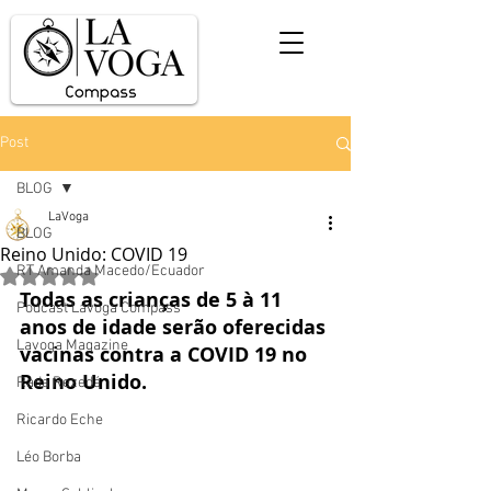
Post
BLOG
LaVoga
BLOG
Reino Unido: COVID 19
RT Amanda Macedo/Ecuador
Avaliado com NaN de 5 estrelas.
Todas as crianças de 5 à 11 
Podcast Lavoga Compass
anos de idade serão oferecidas 
Lavoga Magazine
vacinas contra a COVID 19 no 
Reino Unido.
Rada Rezedá
Ricardo Eche
Léo Borba