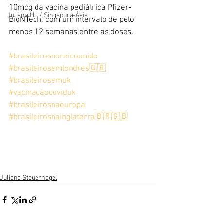
10mcg da vacina pediátrica Pfizer-
Juliana Hill/ Singapura-Ásia
BioNTech, com um intervalo de pelo 
menos 12 semanas entre as doses.
#brasileirosnoreinounido
#brasileirosemlondres🇬🇧
#brasileirosemuk
#vacinaçãocoviduk
#brasileirosnaeuropa
#brasileirosnainglaterra🇧🇷🇬🇧
Juliana Steuernagel