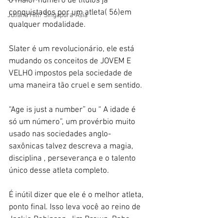
o maior número de títulos já 
conquistados por um atleta( 56)em 
Juliana Hill/ Singapura-Ásia
qualquer modalidade.
Slater é um revolucionário, ele está 
mudando os conceitos de JOVEM E 
VELHO impostos pela sociedade de 
uma maneira tão cruel e sem sentido.
“Age is just a number” ou “ A idade é 
só um número”, um provérbio muito 
usado nas sociedades anglo-
saxônicas talvez descreva a magia, 
disciplina , perseverança e o talento 
único desse atleta completo.
É inútil dizer que ele é o melhor atleta, 
ponto final. Isso leva você ao reino de 