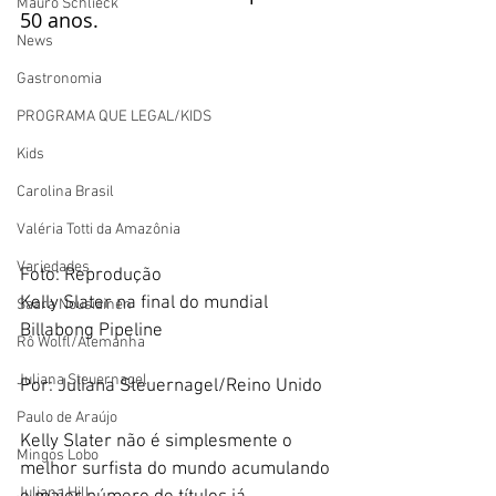
Mauro Schlieck
50 anos.
News
Gastronomia
PROGRAMA QUE LEGAL/KIDS
Kids
Carolina Brasil
Valéria Totti da Amazônia
Variedades
Foto: Reprodução
Kelly Slater na final do mundial 
Saara Nousiainen
Billabong Pipeline
Rô Wolfl/Alemanha
Juliana Steuernagel
Por: Juliana Steuernagel/Reino Unido
Paulo de Araújo
Kelly Slater não é simplesmente o 
Mingos Lobo
melhor surfista do mundo acumulando 
Juliana Hill