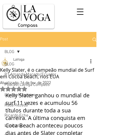
Post
BLOG
LaVoga
BLOG
Kelly Slater, é o campeão mundial de Surf
RT Amanda Macedo/Ecuador
em Cocoa Beach, nos EUA
Atualizado:
16 de fev. de 2022
Podcast Lavoga Compass
Avaliado com NaN de 5 estrelas.
Kelly Slater ganhou o mundial de 
Lavoga Magazine
surf 11 vezes e acumulou 56 
Rada Rezedá
títulos durante toda a sua 
Ricardo Eche
carreira. A última conquista em 
Coca Beach aconteceu poucos 
Léo Borba
dias antes de Slater completar 