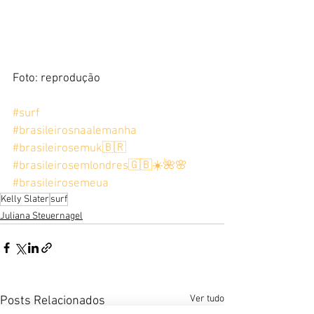
Foto: reprodução
#surf
#brasileirosnaalemanha
#brasileirosemuk🇧🇷
#brasileirosemlondres🇬🇧☀️🌺🌸
#brasileirosemeua
Kelly Slater
surf
Juliana Steuernagel
Ver tudo
Posts Relacionados