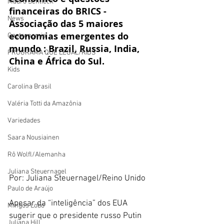
Mauro Schlieck
financeiras do BRICS -
News
Associação das 5 maiores 
economias emergentes do 
Gastronomia
mundo : Brazil, Russia, India, 
PROGRAMA QUE LEGAL/KIDS
China e África do Sul.
Kids
Carolina Brasil
Valéria Totti da Amazônia
Variedades
Saara Nousiainen
Rô Wolfl/Alemanha
Juliana Steuernagel
Por: Juliana Steuernagel/Reino Unido
Paulo de Araújo
Apesar da “inteligência” dos EUA 
Mingos Lobo
sugerir que o presidente russo Putin 
Juliana Hill