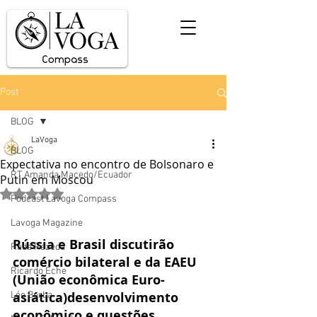
Post
BLOG
LaVoga
BLOG
Expectativa no encontro de Bolsonaro e
RT Amanda Macedo/Ecuador
Putin em Moscou
Avaliado com NaN de 5 estrelas.
Podcast Lavoga Compass
Lavoga Magazine
Rússia e Brasil discutirão 
Rada Rezedá
comércio bilateral e da EAEU 
Ricardo Eche
(União econômica Euro-
asiática)desenvolvimento 
Léo Borba
econômico e questões 