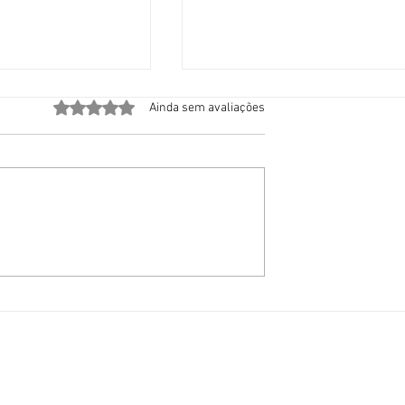
Avaliado com 0 de 5 estrelas.
Ainda sem avaliações
e emergência
MP de Santa Catarina
om calor recorde,
denuncia organização
e mortes e
criminosa neonazista co
sem controle
atuação em três estados
brasileiros
Faça pa