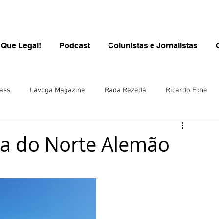
 Que Legal!
Podcast
Colunistas e Jornalistas
ass
Lavoga Magazine
Rada Rezedá
Ricardo Eche
PROGRAMA QUE LEGAL/KIDS
Kids
Carolina Brasil
a do Norte Alemão
inen
Rô Wolfl/Alemanha
Juliana Steuernagel
ana Hill/ Singapura-Ásia