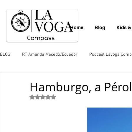
Home
Blog
Kids &
BLOG
RT Amanda Macedo/Ecuador
Podcast Lavoga Comp
Léo Borba
Mauro Schlieck
News
Gastronomia
Hamburgo, a Pérol
Avaliado com NaN de 5 estrelas.
Valéria Totti da Amazônia
Variedades
Saara Nousia
Paulo de Araújo
Mingos Lobo
Juliana Hill
Juli