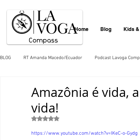
Home
Blog
Kids &
BLOG
RT Amanda Macedo/Ecuador
Podcast Lavoga Comp
Léo Borba
Mauro Schlieck
News
Gastronomia
Amazônia é vida, ar
vida!
Valéria Totti da Amazônia
Variedades
Saara Nousia
Avaliado com NaN de 5 estrelas.
Paulo de Araújo
Mingos Lobo
Juliana Hill
Juli
https://www.youtube.com/watch?v=IKeC-o-Gydg