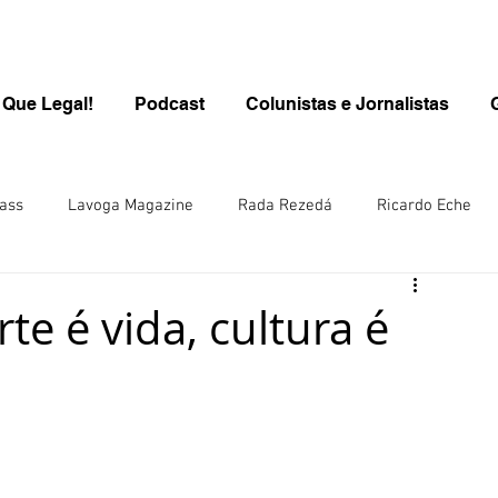
 Que Legal!
Podcast
Colunistas e Jornalistas
ass
Lavoga Magazine
Rada Rezedá
Ricardo Eche
PROGRAMA QUE LEGAL/KIDS
Kids
Carolina Brasil
te é vida, cultura é
inen
Rô Wolfl/Alemanha
Juliana Steuernagel
ana Hill/ Singapura-Ásia