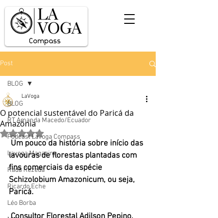
Post
BLOG
LaVoga
BLOG
O potencial sustentável do Paricá da
RT Amanda Macedo/Ecuador
Amazônia
Avaliado com NaN de 5 estrelas.
Podcast Lavoga Compass
Um pouco da história sobre início das 
Lavoga Magazine
lavouras de florestas plantadas com 
fins comerciais da espécie 
Rada Rezedá
Schizolobium Amazonicum, ou seja, 
Ricardo Eche
Paricá.
Léo Borba
 Consultor Florestal Adilson Pepino, 