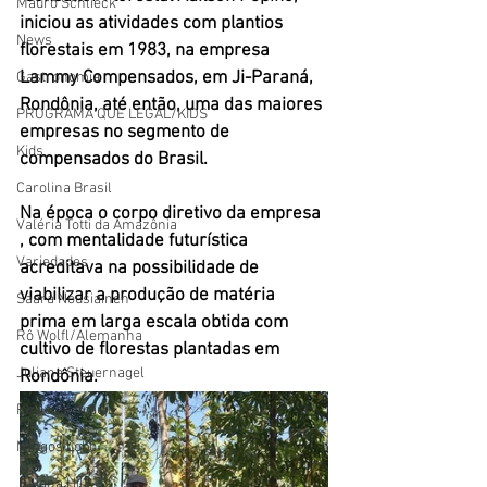
Mauro Schlieck
iniciou as atividades com plantios 
News
florestais em 1983, na empresa 
Lammy Compensados, em Ji-Paraná, 
Gastronomia
Rondônia, até então, uma das maiores 
PROGRAMA QUE LEGAL/KIDS
empresas no segmento de 
Kids
compensados do Brasil. 
Carolina Brasil
Na época o corpo diretivo da empresa 
Valéria Totti da Amazônia
, com mentalidade futurística 
Variedades
acreditava na possibilidade de 
viabilizar a produção de matéria 
Saara Nousiainen
prima em larga escala obtida com 
Rô Wolfl/Alemanha
cultivo de florestas plantadas em 
Juliana Steuernagel
Rondônia. 
Paulo de Araújo
Mingos Lobo
Juliana Hill