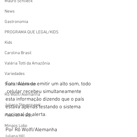
Mauro Schlieck
News
Gastronomia
PROGRAMA QUE LEGAL/KIDS
Kids
Carolina Brasil
Valéria Totti da Amazônia
Variedades
Foto: Além de emitir um alto som, todo 
Saara Nousiainen
 celular recebeu simultaneamente 
Rô Wolfl/Alemanha
esta informação dizendo que o país 
Juliana Steuernagel
estava apenas testando o sistema 
nacional de alerta.  
Paulo de Araújo
Mingos Lobo
Por Rô Wolfl/Alemanha
Juliana Hill