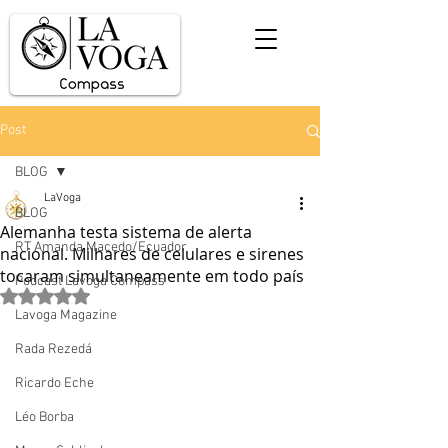
Post
BLOG
LaVoga
BLOG
Alemanha testa sistema de alerta
RT Amanda Macedo/Ecuador
nacional. Milhares de celulares e sirenes
tocaram simultaneamente em todo país
Podcast Lavoga Compass
Avaliado com NaN de 5 estrelas.
Lavoga Magazine
Rada Rezedá
Ricardo Eche
Léo Borba