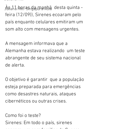
Às 11 horas da manhã  desta quinta -
Juliana Hill/ Singapura-Ásia
feira (12/09)), Sirenes ecoaram pelo 
país enquanto celulares emitiram um 
som alto com mensagens urgentes. 
A mensagem informava que a 
Alemanha estava realizando  um teste 
abrangente de seu sistema nacional 
de alerta. 
O objetivo é garantir  que a população 
esteja preparada para emergências 
como desastres naturais, ataques 
cibernéticos ou outras crises.
Como foi o teste?
Sirenes: Em todo o país, sirenes 