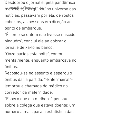
Desdobrou o jornal e, pela pandêmica 
Juliana Hill/ Singapura-Ásia
manchete, mergulhou no universo das 
notícias. passavam por ela, de rostos 
cobertos, as pessoas em direção ao 
ponto de embarque.
“É como se ontem não tivesse nascido 
ninguém”, conclui ela ao dobrar o 
jornal e deixa-lo no banco. 
“Onze partos esta noite”, contou 
mentalmente, enquanto embarcava no 
ônibus. 
Recostou-se no assento e esperou o 
ônibus dar a partida. “-Enfermeira!”- 
lembrou a chamada do médico no 
corredor da maternidade. 
“Espero que ela melhore”, pensou 
sobre a colega que estava doente; um 
número a mais para a estatística das 