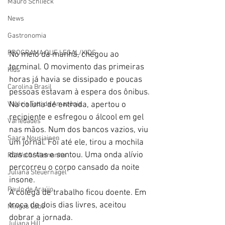
Mauro Schlieck
News
Gastronomia
PROGRAMA QUE LEGAL/KIDS
No meio da manhã, chegou ao 
terminal. O movimento das primeiras 
Kids
horas já havia se dissipado e poucas 
Carolina Brasil
pessoas estavam à espera dos ônibus.
Valéria Totti da Amazônia
Na coluna de entrada, apertou o 
recipiente e esfregou o álcool em gel 
Variedades
nas mãos. Num dos bancos vazios, viu 
Saara Nousiainen
um jornal. Foi até ele, tirou a mochila 
das costas e sentou. Uma onda alívio 
Rô Wolfl/Alemanha
percorreu o corpo cansado da noite 
Juliana Steuernagel
insone. 
Paulo de Araújo
A colega de trabalho ficou doente. Em 
troca de dois dias livres, aceitou 
Mingos Lobo
dobrar a jornada.
Juliana Hill