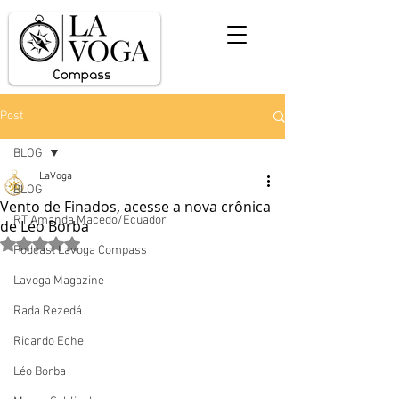
Post
BLOG
LaVoga
BLOG
Vento de Finados, acesse a nova crônica
RT Amanda Macedo/Ecuador
de Léo Borba
Avaliado com NaN de 5 estrelas.
Podcast Lavoga Compass
Lavoga Magazine
Rada Rezedá
Ricardo Eche
Léo Borba