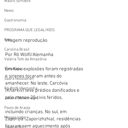
Mauro Schlieck
News
Gastronomia
PROGRAMA QUE LEGAL/KIDS
Kids
Imagem reprodução 
Carolina Brasil
Por Rô Wölfl/Alemanha
Valéria Totti da Amazônia
Em Kiev, explosões foram registradas 
Variedades
e sirenes tocaram antes do 
Saara Nousiainen
amanhecer. No leste, Carcóvia 
Rô Wolfl/Alemanha
(Kharkiv) teve prédios danificados e 
pelo menos 20 civis feridos, 
Juliana Steuernagel
Paulo de Araújo
incluindo crianças. No sul, em 
Mingos Lobo
Zaporíjia (Zaporizhzhia), residências 
ficaram sem aquecimento após 
Juliana Hill