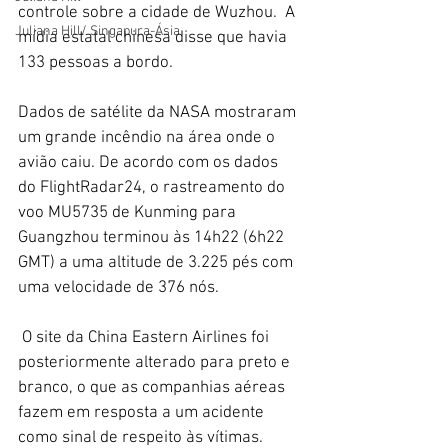
controle sobre a cidade de Wuzhou.  A 
Juliana Hill/ Singapura-Ásia
mídia estatal chinesa disse que havia 
133 pessoas a bordo. 
Dados de satélite da NASA mostraram 
um grande incêndio na área onde o 
avião caiu. De acordo com os dados 
do FlightRadar24, o rastreamento do 
voo MU5735 de Kunming para 
Guangzhou terminou às 14h22 (6h22 
GMT) a uma altitude de 3.225 pés com 
uma velocidade de 376 nós. 
 O site da China Eastern Airlines foi 
posteriormente alterado para preto e 
branco, o que as companhias aéreas 
fazem em resposta a um acidente 
como sinal de respeito às vítimas. 