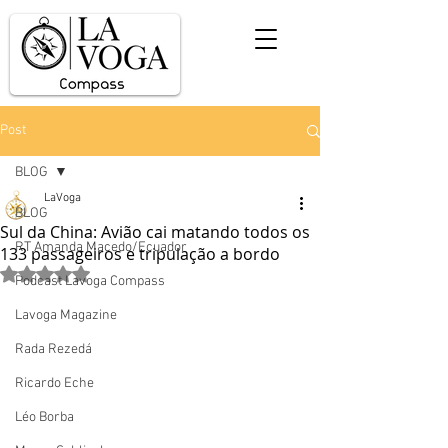
Post
BLOG
LaVoga
BLOG
Sul da China: Avião cai matando todos os
RT Amanda Macedo/Ecuador
133 passageiros e tripulação a bordo
Avaliado com NaN de 5 estrelas.
Podcast Lavoga Compass
Lavoga Magazine
Rada Rezedá
Ricardo Eche
Léo Borba