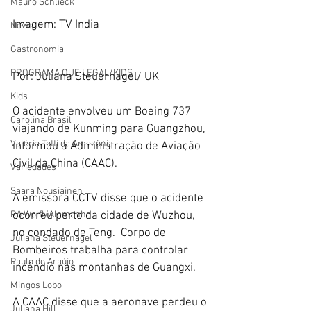
Mauro Schlieck
Imagem: TV India
News
Gastronomia
PROGRAMA QUE LEGAL/KIDS
Por: Juliana Steuernagel/ UK   
Kids
O acidente envolveu um Boeing 737 
Carolina Brasil
viajando de Kunming para Guangzhou, 
Valéria Totti da Amazônia
informou a Administração de Aviação 
Civil da China (CAAC). 
Variedades
Saara Nousiainen
A emissora CCTV disse que o acidente 
ocorreu perto da cidade de Wuzhou, 
Rô Wolfl/Alemanha
no condado de Teng.  Corpo de 
Juliana Steuernagel
Bombeiros trabalha para controlar 
Paulo de Araújo
incêndio nas montanhas de Guangxi. 
Mingos Lobo
A CAAC disse que a aeronave perdeu o 
Juliana Hill