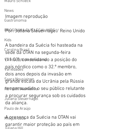
Mauro Schlieck
News
Imagem reprodução 
Gastronomia
PROGRAMA QUE LEGAL/KIDS
Por: Juliana Steuernagel/ Reino Unido 
Kids
A bandeira da Suécia foi hasteada na 
Carolina Brasil
sede da OTAN na segunda-feira 
(11.03), consolidando a posição do 
Valéria Totti da Amazônia
país nórdico como o 32.º membro, 
Variedades
dois anos depois da invasão em 
Saara Nousiainen
grande escala da Ucrânia pela Rússia 
ter persuadido o seu público relutante 
Rô Wolfl/Alemanha
a procurar segurança sob os cuidados 
Juliana Steuernagel
da aliança.
Paulo de Araújo
A presença da Suécia na OTAN vai 
Mingos Lobo
garantir maior proteção ao país em 
Juliana Hill