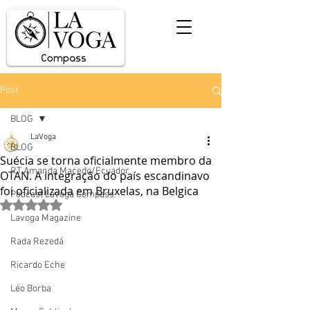
Post
BLOG
LaVoga
BLOG
Suécia se torna oficialmente membro da
RT Amanda Macedo/Ecuador
OTAN. A integração do país escandinavo
foi oficializada em Bruxelas, na Belgica
Podcast Lavoga Compass
Avaliado com NaN de 5 estrelas.
Lavoga Magazine
Rada Rezedá
Ricardo Eche
Léo Borba