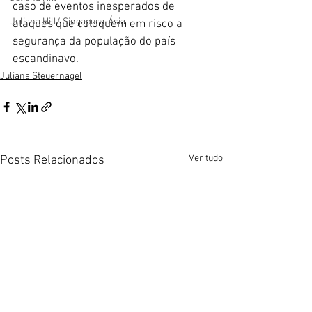
caso de eventos inesperados de 
Juliana Hill/ Singapura-Ásia
ataques que coloquem em risco a 
segurança da população do país   
escandinavo.
Juliana Steuernagel
Ver tudo
Posts Relacionados