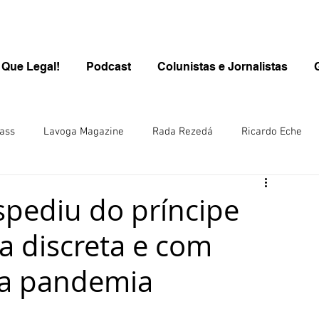
 Que Legal!
Podcast
Colunistas e Jornalistas
ass
Lavoga Magazine
Rada Rezedá
Ricardo Eche
PROGRAMA QUE LEGAL/KIDS
Kids
Carolina Brasil
spediu do príncipe
a discreta e com
inen
Rô Wolfl/Alemanha
Juliana Steuernagel
 a pandemia
ana Hill/ Singapura-Ásia