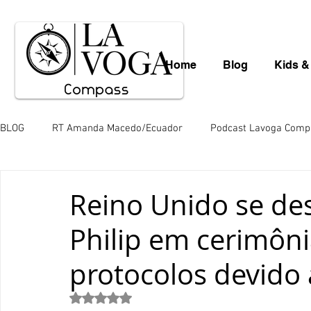
Home
Blog
Kids &
BLOG
RT Amanda Macedo/Ecuador
Podcast Lavoga Comp
Léo Borba
Mauro Schlieck
News
Gastronomia
Reino Unido se de
Philip em cerimôni
Valéria Totti da Amazônia
Variedades
Saara Nousia
protocolos devido
Paulo de Araújo
Mingos Lobo
Juliana Hill
Juli
Avaliado com NaN de 5 estrelas.