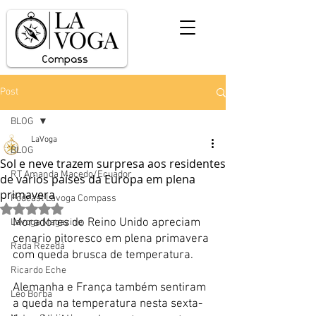
Post
BLOG
LaVoga
BLOG
Sol e neve trazem surpresa aos residentes
RT Amanda Macedo/Ecuador
de vários países da Europa em plena
primavera
Podcast Lavoga Compass
Avaliado com NaN de 5 estrelas.
Moradores do Reino Unido apreciam 
Lavoga Magazine
cenario pitoresco em plena primavera 
Rada Rezedá
com queda brusca de temperatura. 
Ricardo Eche
Alemanha e França também sentiram 
Léo Borba
a queda na temperatura nesta sexta-