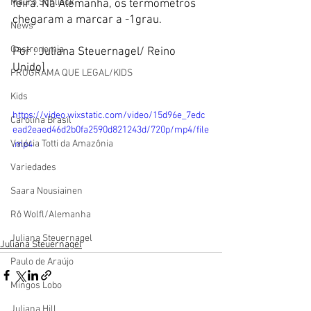
Mauro Schlieck
feira. Na Alemanha, os termometros 
chegaram a marcar a -1grau.
News
Gastronomia
Por : Juliana Steuernagel/ Reino 
Unido]
PROGRAMA QUE LEGAL/KIDS
Kids
https://video.wixstatic.com/video/15d96e_7edc
Carolina Brasil
ead2eaed46d2b0fa2590d821243d/720p/mp4/file
Valéria Totti da Amazônia
.mp4
Variedades
Saara Nousiainen
Rô Wolfl/Alemanha
Juliana Steuernagel
Juliana Steuernagel
Paulo de Araújo
Mingos Lobo
Juliana Hill