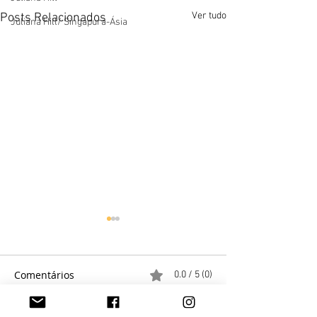
Ver tudo
Posts Relacionados
Juliana Hill/ Singapura-Ásia
Comentários
0.0 / 5 (0)