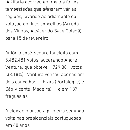
 A vitória ocorreu em meio a fortes 
tempestades que afetaram várias 
Juliana Hill/ Singapura-Ásia
regiões, levando ao adiamento da 
votação em três concelhos (Arruda 
dos Vinhos, Alcácer do Sal e Golegã) 
para 15 de fevereiro. 
António José Seguro foi eleito com 
3.482.481 votos, superando André 
Ventura, que obteve 1.729.381 votos 
(33,18%).  Ventura venceu apenas em 
dois concelhos — Elvas (Portalegre) e 
São Vicente (Madeira) — e em 137 
freguesias.  
A eleição marcou a primeira segunda 
volta nas presidenciais portuguesas 
em 40 anos. 