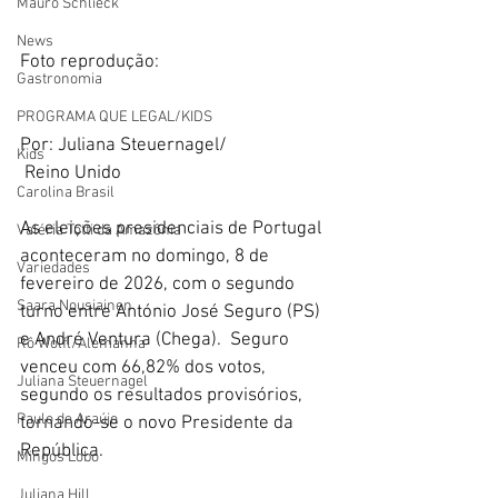
Mauro Schlieck
News
Foto reprodução: 
Gastronomia
PROGRAMA QUE LEGAL/KIDS
Por: Juliana Steuernagel/
Kids
 Reino Unido 
Carolina Brasil
As eleições presidenciais de Portugal 
Valéria Totti da Amazônia
aconteceram no domingo, 8 de 
Variedades
fevereiro de 2026, com o segundo 
Saara Nousiainen
turno entre António José Seguro (PS) 
e André Ventura (Chega).  Seguro 
Rô Wolfl/Alemanha
venceu com 66,82% dos votos, 
Juliana Steuernagel
segundo os resultados provisórios, 
Paulo de Araújo
tornando-se o novo Presidente da 
República. 
Mingos Lobo
Juliana Hill