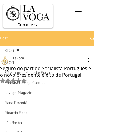
Post
BLOG
LaVoga
BLOG
Seguro do partido Socialista Português é
RT Amanda Macedo/Ecuador
o novo presidente eleito de Portugal
Avaliado com NaN de 5 estrelas.
Podcast Lavoga Compass
Lavoga Magazine
Rada Rezedá
Ricardo Eche
Léo Borba