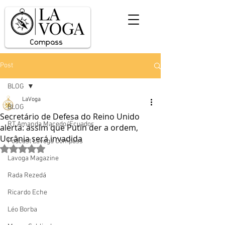
Post
BLOG
LaVoga
BLOG
Secretário de Defesa do Reino Unido
RT Amanda Macedo/Ecuador
alerta: assim que Putin der a ordem,
Ucrânia será invadida
Podcast Lavoga Compass
Avaliado com NaN de 5 estrelas.
Lavoga Magazine
Rada Rezedá
Ricardo Eche
Léo Borba