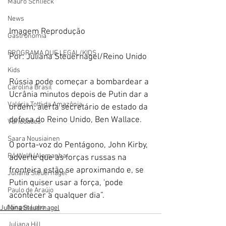
Mauro Schlieck
News
Imagem Reprodução
Gastronomia
PROGRAMA QUE LEGAL/KIDS
Por: Juliana Steuernagel/Reino Unido
Kids
Rússia pode começar a bombardear a 
Carolina Brasil
Ucrânia minutos depois de Putin dar a 
Valéria Totti da Amazônia
ordem, alerta secretário de estado da 
defesa do Reino Unido, Ben Wallace.
Variedades
Saara Nousiainen
O porta-voz do Pentágono, John Kirby, 
Rô Wolfl/Alemanha
adverte que as forças russas na 
fronteira estão se aproximando e, se 
Juliana Steuernagel
Putin quiser usar a força, 'pode 
Paulo de Araújo
acontecer a qualquer dia”.
Mingos Lobo
Juliana Steuernagel
Juliana Hill