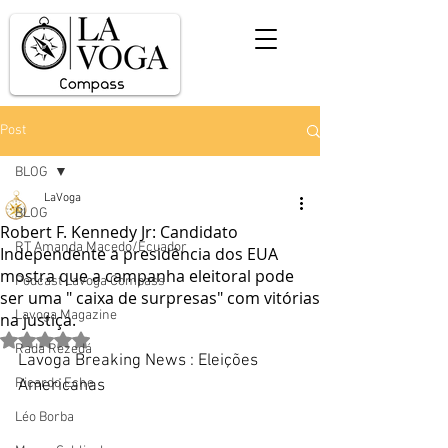
Post
BLOG
LaVoga
BLOG
Robert F. Kennedy Jr: Candidato
RT Amanda Macedo/Ecuador
Independente a presidência dos EUA
mostra que a campanha eleitoral pode
Podcast Lavoga Compass
ser uma " caixa de surpresas" com vitórias
Lavoga Magazine
na justiça.
Avaliado com NaN de 5 estrelas.
Rada Rezedá
Lavoga Breaking News : Eleições 
Ricardo Eche
Americanas 
Léo Borba