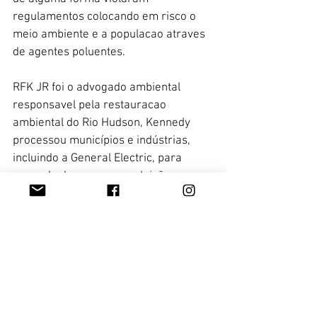
regulamentos colocando em risco o 
meio ambiente e a populacao atraves 
de agentes poluentes. 
RFK JR foi o advogado ambiental 
responsavel pela restauracao 
ambiental do Rio Hudson, Kennedy 
processou municípios e indústrias, 
incluindo a General Electric, para 
parar de descarregar poluição e 
limpar a contaminação legada. 
Seu trabalho na Riverkeeper 
estabeleceu padrões legais 
ambientais de longo prazo.
Juliana Steuernagel