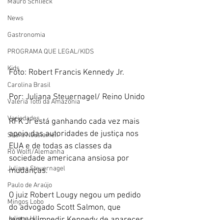
Mauro Schlieck
News
Gastronomia
PROGRAMA QUE LEGAL/KIDS
Kids
Foto: Robert Francis Kennedy Jr. 
Carolina Brasil
Por: Juliana Steuernagel/ Reino Unido
Valéria Totti da Amazônia
Variedades
RFK Jr está ganhando cada vez mais 
apoio das autoridades de justiça nos 
Saara Nousiainen
EUA e de todas as classes da 
Rô Wolfl/Alemanha
sociedade americana ansiosa por 
Juliana Steuernagel
mudanças.
Paulo de Araújo
O juiz Robert Lougy negou um pedido 
Mingos Lobo
do advogado Scott Salmon, que 
Juliana Hill
tentava impedir Kennedy de aparecer 