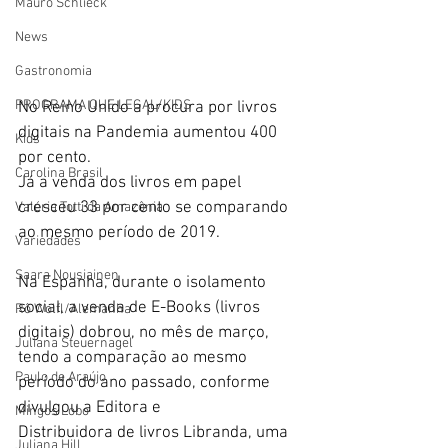
Mauro Schlieck
News
Gastronomia
PROGRAMA QUE LEGAL/KIDS
No Reino Unido a procura por livros 
digitais na Pandemia aumentou 400 
Kids
por cento.
Carolina Brasil
Já a venda dos livros em papel 
cresceu 33 por cento se comparando 
Valéria Totti da Amazônia
ao mesmo período de 2019.
Variedades
Saara Nousiainen
Na Espanha, durante o isolamento 
social, a venda de E-Books (livros 
Rô Wolfl/Alemanha
digitais) dobrou, no mês de março, 
Juliana Steuernagel
tendo a comparação ao mesmo 
Paulo de Araújo
período do ano passado, conforme 
divulgou a Editora e
Mingos Lobo
Distribuidora de livros Libranda, uma 
Juliana Hill