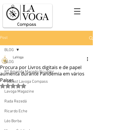
Post
BLOG
LaVoga
BLOG
Procura por Livros digitais e de papel
RT Amanda Macedo/Ecuador
aumenta durante Pandemia em vários
Países
Podcast Lavoga Compass
Avaliado com NaN de 5 estrelas.
Lavoga Magazine
Rada Rezedá
Ricardo Eche
Léo Borba