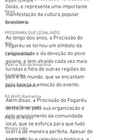
Mauro Schlieck
Goiás, e representa uma importante 
News
manifestação da cultura popular 
brasileira.
Gastronomia
PROGRAMA QUE LEGAL/KIDS
Ao longo dos anos, a Procissão do 
Kids
Fogaréu se tornou um símbolo da 
religiosidade e da devoção do povo 
Carolina Brasil
goiano, e tem atraído cada vez mais 
Valéria Totti da Amazônia
turistas e fiéis de outras regiões do 
Variedades
país e do mundo, que se encantam 
pela beleza e emoção do evento.
Saara Nousiainen
Rô Wolfl/Alemanha
Além disso, a Procissão do Fogaréu 
Juliana Steuernagel
destaca-se pela sua organização e 
pelo envolvimento da comunidade 
Paulo de Araújo
local, que se esforça para que tudo 
Mingos Lobo
ocorra de maneira perfeita. Apesar de 
Juliana Hill
sua tradição e relevância histórica, a 