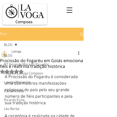
Post
BLOG
LaVoga
BLOG
Procissão do Fogaréu em Goiás emociona
RT Amanda Macedo/Ecuador
fiéis e reafirma tradição histórica
Avaliado com NaN de 5 estrelas.
Podcast Lavoga Compass
A Procissão do Fogaréu é considerada 
Lavoga Magazine
uma das maiores manifestações 
religiosas do país pelo seu grande 
Rada Rezedá
número de fiéis participantes e pela 
Ricardo Eche
sua tradição histórica. 
Léo Borba
A cerimônia é realizada na cidade de 