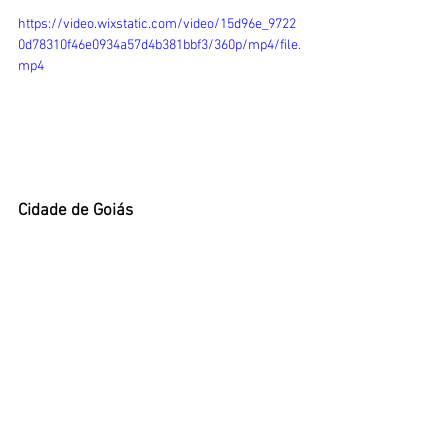
https://video.wixstatic.com/video/15d96e_9722
0d78310f46e0934a57d4b381bbf3/360p/mp4/file.
mp4
Cidade de Goiás    