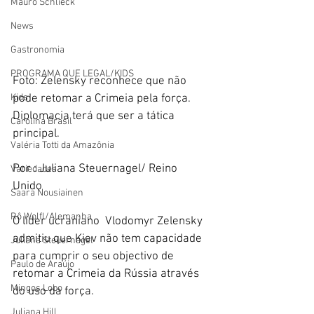
Mauro Schlieck
News
Gastronomia
PROGRAMA QUE LEGAL/KIDS
Foto: Zelensky reconhece que não 
Kids
pode retomar a Crimeia pela força. 
Diplomacia terá que ser a tática 
Carolina Brasil
principal. 
Valéria Totti da Amazônia
Por : Juliana Steuernagel/ Reino 
Variedades
Unido 
Saara Nousiainen
Rô Wolfl/Alemanha
O líder ucraniano  Vlodomyr Zelensky 
admitiu que Kiev não tem capacidade 
Juliana Steuernagel
para cumprir o seu objectivo de 
Paulo de Araújo
retomar a Crimeia da Rússia através 
Mingos Lobo
do uso da força.
Juliana Hill