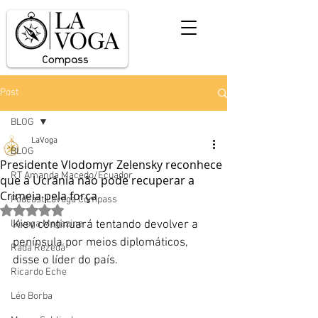
Post
BLOG
LaVoga
BLOG
Presidente Vlodomyr Zelensky reconhece
RT Amanda Macedo/Ecuador
que a Ucrânia não pode recuperar a
Crimeia pela força
Podcast Lavoga Compass
Avaliado com NaN de 5 estrelas.
Lavoga Magazine
Kiev continuará tentando devolver a 
península por meios diplomáticos, 
Rada Rezedá
disse o líder do país. 
Ricardo Eche
Léo Borba