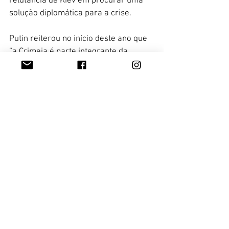
relutância de Kiev em procurar uma 
solução diplomática para a crise.
Putin reiterou no início deste ano que 
“a Crimeia é parte integrante da 
Rússia” e que a sua “história é 
inseparável da história da nossa 
pátria”.
Juliana Steuernagel
Ver tudo
Posts Relacionados