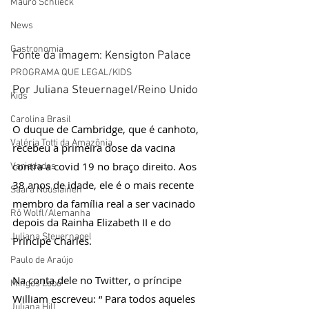
Mauro Schlieck
News
Gastronomia
Fonte da imagem: Kensigton Palace
PROGRAMA QUE LEGAL/KIDS
Por Juliana Steuernagel/Reino Unido
Kids
Carolina Brasil
O duque de Cambridge, que é canhoto, 
Valéria Totti da Amazônia
recebeu a primeira dose da vacina 
contra a covid 19 no braço direito. Aos 
Variedades
38 anos de idade, ele é o mais recente 
Saara Nousiainen
membro da família real a ser vacinado 
Rô Wolfl/Alemanha
depois da Rainha Elizabeth II e do 
Juliana Steuernagel
Príncipe Charles.
Paulo de Araújo
Na conta dele no Twitter, o príncipe 
Mingos Lobo
William escreveu: “ Para todos aqueles 
Juliana Hill