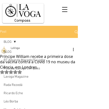
Post
BLOG
LaVoga
BLOG
Príncipe William recebe a primeira dose
RT Amanda Macedo/Ecuador
da vacina contra a Covid 19 no museu da
Ciência, em Londres.
Podcast Lavoga Compass
Avaliado com NaN de 5 estrelas.
Lavoga Magazine
Rada Rezedá
Ricardo Eche
Léo Borba