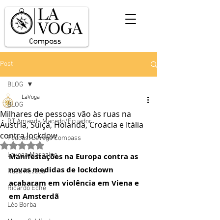
Post
BLOG
LaVoga
BLOG
Milhares de pessoas vão às ruas na
RT Amanda Macedo/Ecuador
Áustria, Suíça, Holanda, Croácia e Itália
contra lockdow
Podcast Lavoga Compass
Avaliado com NaN de 5 estrelas.
Lavoga Magazine
Manifestações na Europa contra as 
novas medidas de lockdown 
Rada Rezedá
acabaram em violência em Viena e 
Ricardo Eche
em Amsterdã
Léo Borba