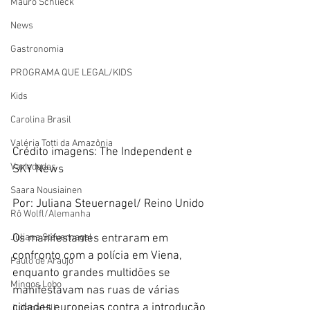
Mauro Schlieck
News
Gastronomia
PROGRAMA QUE LEGAL/KIDS
Kids
Carolina Brasil
Valéria Totti da Amazônia
Crédito imagens: The Independent e 
Variedades
SKY News
Saara Nousiainen
Por: Juliana Steuernagel/ Reino Unido
Rô Wolfl/Alemanha
Juliana Steuernagel
Os manifestantes entraram em 
confronto com a polícia em Viena, 
Paulo de Araújo
enquanto grandes multidões se 
Mingos Lobo
manifestavam nas ruas de várias 
cidades europeias contra a introdução 
Juliana Hill