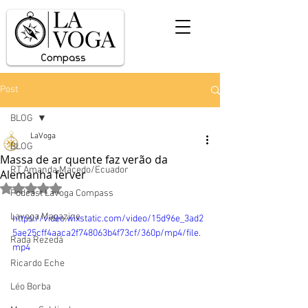
Post
BLOG
LaVoga
BLOG
Massa de ar quente faz verão da
RT Amanda Macedo/Ecuador
Alemanha ferver
Avaliado com NaN de 5 estrelas.
Podcast Lavoga Compass
Lavoga Magazine
https://video.wixstatic.com/video/15d96e_3ad2
5ae25cff4aaca2f748063b4f73cf/360p/mp4/file.
Rada Rezedá
mp4
Ricardo Eche
Léo Borba