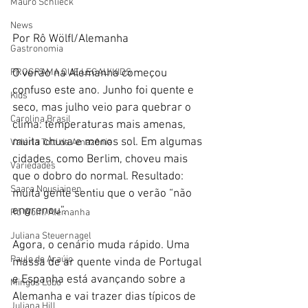
Mauro Schlieck
News
Por Rô Wölfl/Alemanha
Gastronomia
O verão na Alemanha começou 
PROGRAMA QUE LEGAL/KIDS
confuso este ano. Junho foi quente e 
Kids
seco, mas julho veio para quebrar o 
Carolina Brasil
clima: temperaturas mais amenas, 
muita chuva e menos sol. Em algumas 
Valéria Totti da Amazônia
cidades, como Berlim, choveu mais 
Variedades
que o dobro do normal. Resultado: 
Saara Nousiainen
muita gente sentiu que o verão “não 
engrenou”.
Rô Wolfl/Alemanha
Juliana Steuernagel
Agora, o cenário muda rápido. Uma 
Paulo de Araújo
massa de ar quente vinda de Portugal 
e Espanha está avançando sobre a 
Mingos Lobo
Alemanha e vai trazer dias típicos de 
Juliana Hill