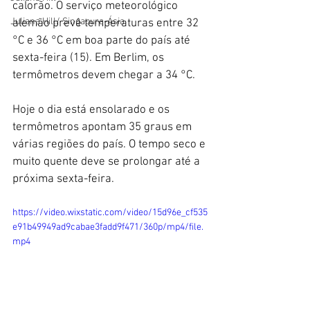
calorão. O serviço meteorológico 
Juliana Hill/ Singapura-Ásia
alemão prevê temperaturas entre 32 
°C e 36 °C em boa parte do país até 
sexta-feira (15). Em Berlim, os 
termômetros devem chegar a 34 °C.
Hoje o dia está ensolarado e os 
termômetros apontam 35 graus em 
várias regiões do país. O tempo seco e 
muito quente deve se prolongar até a 
próxima sexta-feira. 
https://video.wixstatic.com/video/15d96e_cf535
e91b49949ad9cabae3fadd9f471/360p/mp4/file.
mp4