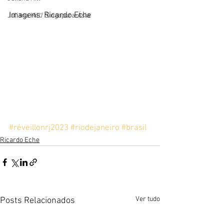
Imagens: Ricardo Eche
Juliana Hill/ Singapura-Ásia
#réveillonrj2023
#riodejaneiro
#brasil
Ricardo Eche
Ver tudo
Posts Relacionados