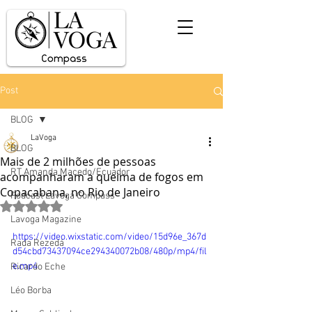
Post
BLOG
LaVoga
BLOG
Mais de 2 milhões de pessoas
RT Amanda Macedo/Ecuador
acompanharam a queima de fogos em
Copacabana, no Rio de Janeiro
Podcast Lavoga Compass
Avaliado com NaN de 5 estrelas.
Lavoga Magazine
https://video.wixstatic.com/video/15d96e_367d
Rada Rezedá
d54cbd73437094ce294340072b08/480p/mp4/fil
e.mp4
Ricardo Eche
Léo Borba