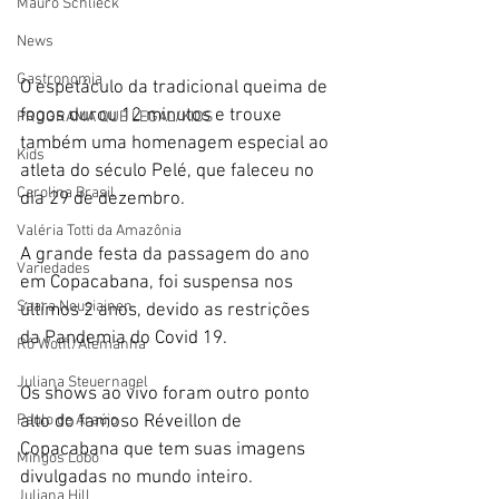
Mauro Schlieck
News
Gastronomia
O espetáculo da tradicional queima de 
fogos durou 12 minutos e trouxe 
PROGRAMA QUE LEGAL/KIDS
também uma homenagem especial ao 
Kids
atleta do século Pelé, que faleceu no 
Carolina Brasil
dia 29 de dezembro.
Valéria Totti da Amazônia
A grande festa da passagem do ano 
Variedades
em Copacabana, foi suspensa nos 
Saara Nousiainen
últimos 2 anos, devido as restrições 
da Pandemia do Covid 19. 
Rô Wolfl/Alemanha
Juliana Steuernagel
Os shows ao vivo foram outro ponto 
alto do famoso Réveillon de 
Paulo de Araújo
Copacabana que tem suas imagens 
Mingos Lobo
divulgadas no mundo inteiro. 
Juliana Hill