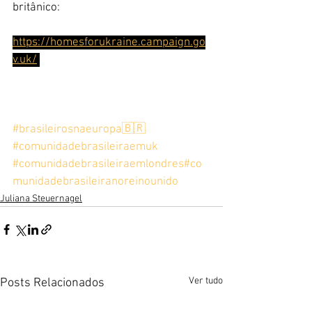
britânico:
https://homesforukraine.campaign.go
v.uk/
#brasileirosnaeuropa🇧🇷
#comunidadebrasileiraemuk
#comunidadebrasileiraemlondres
#co
munidadebrasileiranoreinounido
Juliana Steuernagel
Ver tudo
Posts Relacionados