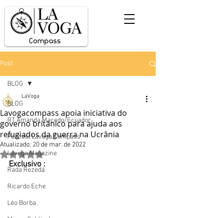
Post
BLOG
LaVoga
BLOG
Lavogacompass apoia iniciativa do
RT Amanda Macedo/Ecuador
governo britânico para ajuda aos
refugiados da guerra na Ucrânia
Podcast Lavoga Compass
Atualizado:
20 de mar. de 2022
Lavoga Magazine
Avaliado com NaN de 5 estrelas.
Exclusivo :
Rada Rezedá
Ricardo Eche
Léo Borba