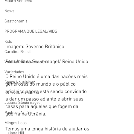
Mauro Schlieck
News
Gastronomia
PROGRAMA QUE LEGAL/KIDS
Kids
Imagem: Governo Britânico
Carolina Brasil
Por: Juliana Steuernagel/ Reino Unido
Valéria Totti da Amazônia
Variedades
O Reino Unido é uma das nações mais 
Saara Nousiainen
generosas do mundo e o público 
britânico agora está sendo convidado 
Rô Wolfl/Alemanha
a dar um passo adiante e abrir suas 
Juliana Steuernagel
casas para aqueles que fogem da 
Paulo de Araújo
guerra na Ucrânia.
Mingos Lobo
Temos uma longa história de ajudar os 
Juliana Hill