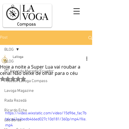
Post
BLOG
LaVoga
BLOG
Hoje a noite a Super Lua vai roubar a
RT Amanda Macedo/Ecuador
cena! Não deixe de olhar para o céu
Avaliado com NaN de 5 estrelas.
Podcast Lavoga Compass
Lavoga Magazine
Rada Rezedá
Ricardo Eche
https://video.wixstatic.com/video/15d96e_fac7b
b6ca41e4bedb466ed027c10d181/360p/mp4/file.
Léo Borba
mp4