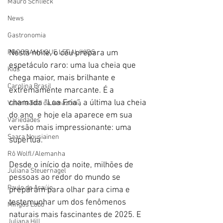
Mauro Schlieck
News
Gastronomia
Nesta noite, o céu prepara um 
PROGRAMA QUE LEGAL/KIDS
espetáculo raro: uma lua cheia que 
Kids
chega maior, mais brilhante e 
Carolina Brasil
extremamente marcante. É a 
chamada “Lua Fria”, a última lua cheia 
Valéria Totti da Amazônia
do ano  e hoje ela aparece em sua 
Variedades
versão mais impressionante: uma 
Saara Nousiainen
superlua.
Rô Wolfl/Alemanha
Desde o início da noite, milhões de 
Juliana Steuernagel
pessoas ao redor do mundo se 
Paulo de Araújo
preparam para olhar para cima e 
testemunhar um dos fenômenos 
Mingos Lobo
naturais mais fascinantes de 2025. E 
Juliana Hill