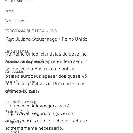
Mauro Schlieck
News
Gastronomia
PROGRAMA QUE LEGAL/KIDS
Por: Juliana Steuernagel/ Reino Unido
Kids
Carolina Brasil
No Reino Unido, cientistas do governo 
afirmaram que não pretendem seguir 
Valéria Totti da Amazônia
os passos da Áustria e de outros 
Variedades
países europeus apesar dos 
quase 45 
Saara Nousiainen
mil  casos positivos e 157 mortes nos 
últimos 28 dias. 
Rô Wolfl/Alemanha
Juliana Steuernagel
Um novo lockdown geral será 
Paulo de Araújo
improvável, segundo o governo 
britânico, mas não está descartado se 
Mingos Lobo
extremamente necessário.
Juliana Hill