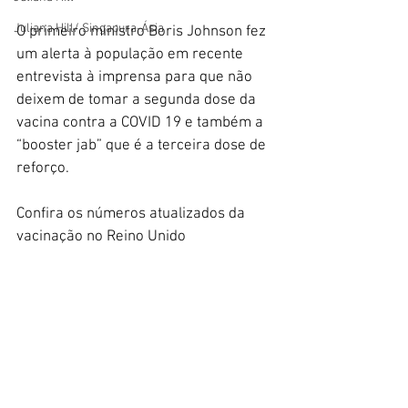
Juliana Hill/ Singapura-Ásia
O primeiro ministro Boris Johnson fez 
um alerta à população em recente 
entrevista à imprensa para que não 
deixem de tomar a segunda dose da 
vacina contra a COVID 19 e também a 
“booster jab” que é a terceira dose de 
reforço.
Confira os números atualizados da 
vacinação no Reino Unido