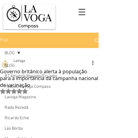
Post
BLOG
LaVoga
BLOG
Governo britânico alerta à população
RT Amanda Macedo/Ecuador
para a importância da campanha nacional
de vacinação
Podcast Lavoga Compass
Avaliado com NaN de 5 estrelas.
Lavoga Magazine
Rada Rezedá
Ricardo Eche
Léo Borba