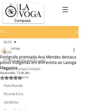
Post
BLOG
LaVoga
BLOG
Fotógrafa premiada Ana Mendes destaca
RT Amanda Macedo/Ecuador
povos indígenas em entrevista ao Lavoga
Magazine
Podcast Lavoga Compass
Atualizado:
13 de abr.
Lavoga Magazine
Avaliado com NaN de 5 estrelas.
Rada Rezedá
Ricardo Eche
Léo Borba