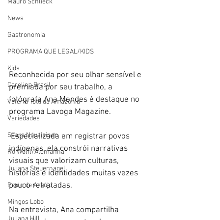
Mauro Schlieck
News
Gastronomia
PROGRAMA QUE LEGAL/KIDS
Kids
Reconhecida por seu olhar sensível e 
Carolina Brasil
premiada por seu trabalho, a 
fotógrafa Ana Mendes é destaque no 
Valéria Totti da Amazônia
programa Lavoga Magazine.
Variedades
Saara Nousiainen
 Especializada em registrar povos 
indígenas, ela constrói narrativas 
Rô Wolfl/Alemanha
visuais que valorizam culturas, 
Juliana Steuernagel
histórias e identidades muitas vezes 
pouco retratadas.
Paulo de Araújo
Mingos Lobo
Na entrevista, Ana compartilha 
Juliana Hill