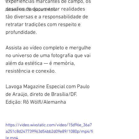
experiências marcantes de campo, os 
desafios de documentar realidades 
Juliana Hill/ Singapura-Ásia
tão diversas e a responsabilidade de 
retratar tradições com respeito e 
profundidade.
Assista ao vídeo completo e mergulhe 
no universo de uma fotografia que vai 
além da estética — é memória, 
resistência e conexão.
Lavoga Magazine Especial com Paulo 
de Araújo, direto de Brasília/DF. 
Edição: Rô Wölfl/Alemanha
https://video.wixstatic.com/video/15d96e_36a7
a251c8d247739963d54bb2d09e89/1080p/mp4/fi
le.mp4