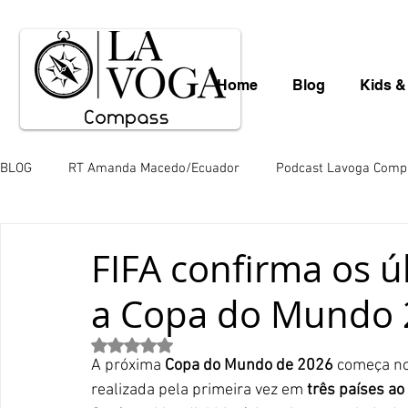
Home
Blog
Kids &
BLOG
RT Amanda Macedo/Ecuador
Podcast Lavoga Comp
Léo Borba
Mauro Schlieck
News
Gastronomia
FIFA confirma os ú
a Copa do Mundo 
Valéria Totti da Amazônia
Variedades
Saara Nousia
Avaliado com NaN de 5 estrelas.
A próxima 
Copa do Mundo de 2026
 começa no
Paulo de Araújo
Mingos Lobo
Juliana Hill
Juli
realizada pela primeira vez em 
três países a