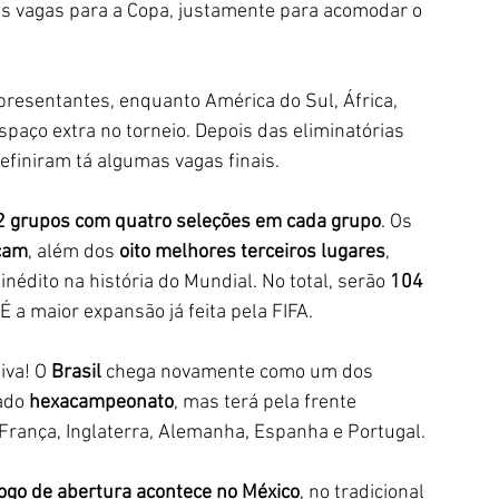
s vagas para a Copa, justamente para acomodar o 
resentantes, enquanto América do Sul, África, 
paço extra no torneio. Depois das eliminatórias 
efiniram tá algumas vagas finais.
2 grupos com quatro seleções em cada grupo
. Os 
nçam
, além dos 
oito melhores terceiros lugares
, 
 inédito na história do Mundial. No total, serão 
104 
 É a maior expansão já feita pela FIFA. 
iva! O 
Brasil
 chega novamente como um dos 
ado 
hexacampeonato
, mas terá pela frente 
França, Inglaterra, Alemanha, Espanha e Portugal. 
jogo de abertura acontece no México
, no tradicional 