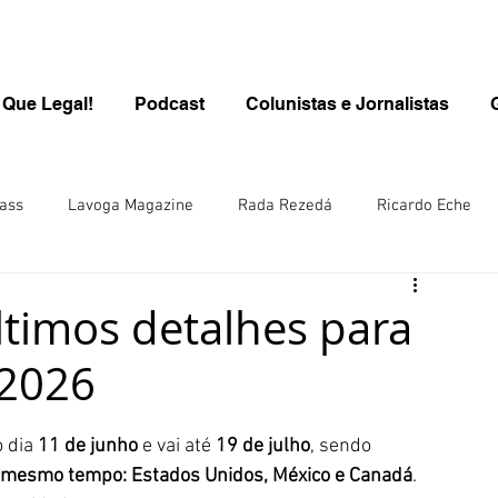
 Que Legal!
Podcast
Colunistas e Jornalistas
ass
Lavoga Magazine
Rada Rezedá
Ricardo Eche
PROGRAMA QUE LEGAL/KIDS
Kids
Carolina Brasil
ltimos detalhes para
2026
inen
Rô Wolfl/Alemanha
Juliana Steuernagel
 dia 
11 de junho
 e vai até 
19 de julho
, sendo 
ana Hill/ Singapura-Ásia
o mesmo tempo: Estados Unidos, México e Canadá
. 