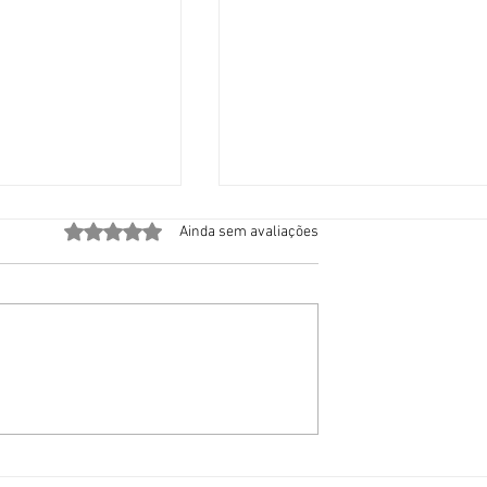
Avaliado com 0 de 5 estrelas.
Ainda sem avaliações
campeã do
Calor extremo mata
 vitória
milhares na Europa,
obre a Argentina
provoca incêndios, defor
trilhos, derrete estradas e