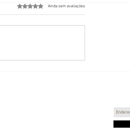
Avaliado com 0 de 5 estrelas.
Ainda sem avaliações
a Catarina
Após grande sucesso na
rganização
Alemanha “Adorável
neonazista com
Desgraçada” estreia hoje
 três estados
em São Paulo
Faça pa