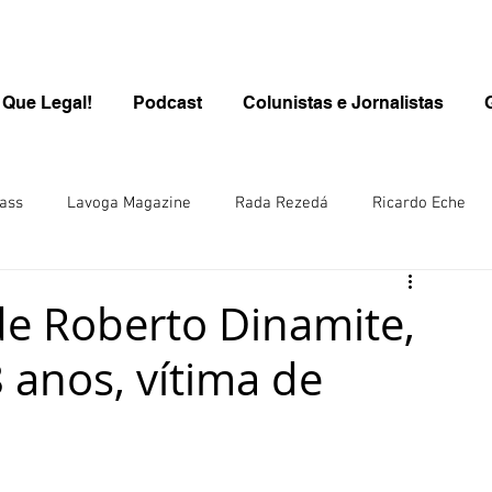
 Que Legal!
Podcast
Colunistas e Jornalistas
ass
Lavoga Magazine
Rada Rezedá
Ricardo Eche
PROGRAMA QUE LEGAL/KIDS
Kids
Carolina Brasil
e Roberto Dinamite,
 anos, vítima de
inen
Rô Wolfl/Alemanha
Juliana Steuernagel
ana Hill/ Singapura-Ásia