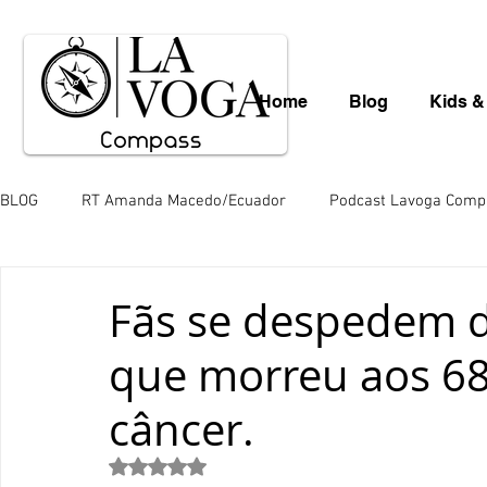
Home
Blog
Kids &
BLOG
RT Amanda Macedo/Ecuador
Podcast Lavoga Comp
Léo Borba
Mauro Schlieck
News
Gastronomia
Fãs se despedem d
que morreu aos 68
Valéria Totti da Amazônia
Variedades
Saara Nousia
câncer.
Paulo de Araújo
Mingos Lobo
Juliana Hill
Juli
Avaliado com NaN de 5 estrelas.