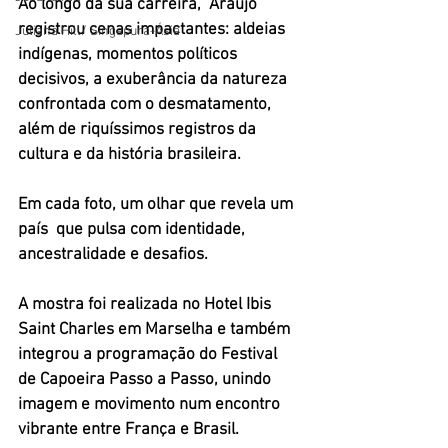
Ao longo da sua carreira,  Araújo 
registrou cenas impactantes: aldeias 
Juliana Hill/ Singapura-Ásia
indígenas, momentos políticos 
decisivos, a exuberância da natureza 
confrontada com o desmatamento, 
além de riquíssimos registros da 
cultura e da história brasileira. 
Em cada foto, um olhar que revela um 
país  que pulsa com identidade, 
ancestralidade e desafios.
A mostra foi realizada no Hotel Ibis 
Saint Charles em Marselha e também 
integrou a programação do Festival 
de Capoeira Passo a Passo, unindo 
imagem e movimento num encontro 
vibrante entre França e Brasil. 