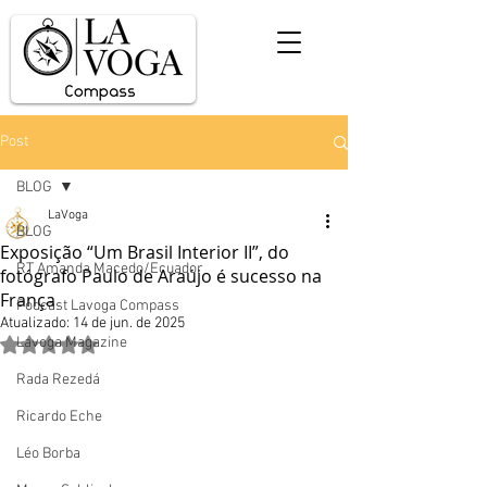
Post
BLOG
LaVoga
BLOG
Exposição “Um Brasil Interior II”, do
RT Amanda Macedo/Ecuador
fotógrafo Paulo de Araújo é sucesso na
França
Podcast Lavoga Compass
Atualizado:
14 de jun. de 2025
Lavoga Magazine
Avaliado com NaN de 5 estrelas.
Rada Rezedá
Ricardo Eche
Léo Borba