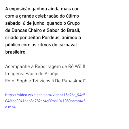
A exposição ganhou ainda mais cor 
com a grande celebração do último 
sábado, 6 de junho, quando o Grupo 
de Danças Cheiro e Sabor do Brasil, 
criado por Jeiton Pordeus
, 
animou o 
público com os ritmos do carnaval 
brasileiro. 
Acompanhe a Reportagem de Rô Wölfl
Imagens: Paulo de Araújo 
Foto: Sophie Tzitzichvili De Panaskhet*
https://video.wixstatic.com/video/15d96e_94a5
046fcd0041eeb3e282c64d09ba10/1080p/mp4/fil
e.mp4