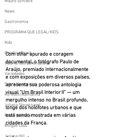
Mauro Schlieck
News
Gastronomia
PROGRAMA QUE LEGAL/KIDS
Kids
Carolina Brasil
Com olhar apurado e coragem 
documental, o fotógrafo Paulo de 
Valéria Totti da Amazônia
Araújo, premiado internacionalmente 
Variedades
e com exposições em diversos países, 
Saara Nousiainen
apresenta sua poderosa antologia 
visual “Um Brasil Interior II” — um 
Rô Wolfl/Alemanha
mergulho intenso no Brasil profundo, 
Juliana Steuernagel
longe dos holofotes urbanos e que 
está sendo mostrada em várias 
Paulo de Araújo
cidades da França. 
Mingos Lobo
Juliana Hill