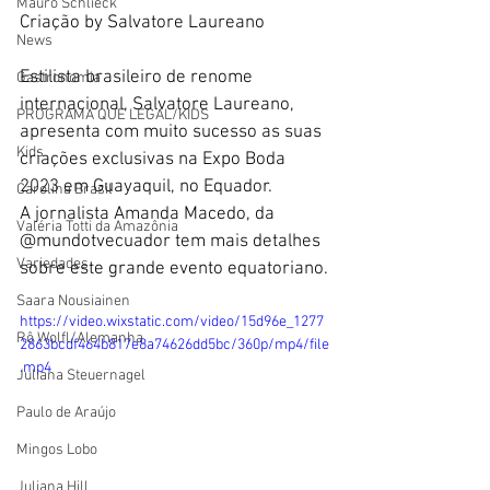
Mauro Schlieck
Criação by Salvatore Laureano 
News
Estilista brasileiro de renome 
Gastronomia
internacional, Salvatore Laureano, 
PROGRAMA QUE LEGAL/KIDS
apresenta com muito sucesso as suas 
Kids
criações exclusivas na Expo Boda 
2023 em Guayaquil, no Equador.
Carolina Brasil
A jornalista Amanda Macedo, da 
Valéria Totti da Amazônia
@mundotvecuador tem mais detalhes 
Variedades
sobre este grande evento equatoriano.
Saara Nousiainen
https://video.wixstatic.com/video/15d96e_1277
Rô Wolfl/Alemanha
2863bcdf464b817e8a74626dd5bc/360p/mp4/file
.mp4
Juliana Steuernagel
Paulo de Araújo
Mingos Lobo
Juliana Hill