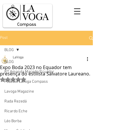
Post
BLOG
LaVoga
BLOG
Expo Boda 2023 no Equador tem
RT Amanda Macedo/Ecuador
presença do estilista Salvatore Laureano.
Avaliado com NaN de 5 estrelas.
Podcast Lavoga Compass
Lavoga Magazine
Rada Rezedá
Ricardo Eche
Léo Borba