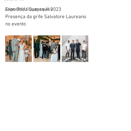
Expo Boda Quayaquil 2023
Juliana Hill/ Singapura-Ásia
Presença da grife Salvatore Laureano 
no evento