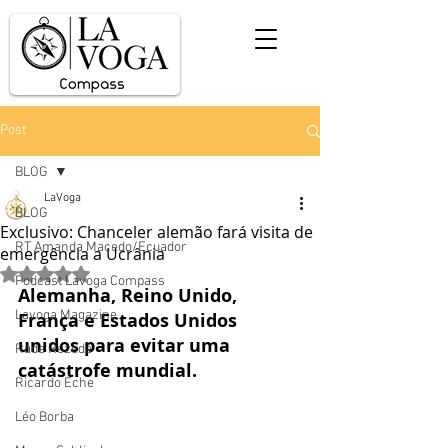
Post
BLOG
LaVoga
BLOG
Exclusivo: Chanceler alemão fará visita de
RT Amanda Macedo/Ecuador
emergência a Ucrânia
Avaliado com NaN de 5 estrelas.
Podcast Lavoga Compass
Alemanha, Reino Unido, 
Lavoga Magazine
França e Estados Unidos 
unidos para evitar uma 
Rada Rezedá
catástrofe mundial.
Ricardo Eche
Léo Borba