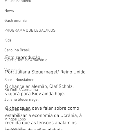
Mauro Schlieck
News
Gastronomia
PROGRAMA QUE LEGAL/KIDS
Kids
Carolina Brasil
Foto reprodução
Valéria Totti da Amazônia
Variedades
Por: Juliana Steuernagel/ Reino Unido
Saara Nousiainen
O chanceler alemão, Olaf Scholz, 
Rô Wolfl/Alemanha
viajará para Kiev ainda hoje.
Juliana Steuernagel
O chanceler, deve falar sobre como 
Paulo de Araújo
estabilizar a economia da Ucrânia, à 
Mingos Lobo
medida que as tensões abalam os 
Juliana Hill