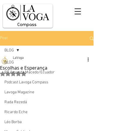
Post
BLOG
LaVoga
BLOG
Escolhas e Esperança
RT Amanda Macedo/Ecuador
Avaliado com NaN de 5 estrelas.
Podcast Lavoga Compass
Lavoga Magazine
Rada Rezedá
Ricardo Eche
Léo Borba