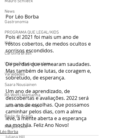
Mauro Schlieck
News
Por Léo Borba
Gastronomia
PROGRAMA QUE LEGAL/KIDS
Pois é! 2021 foi mais um ano de 
Kids
rostos cobertos, de medos ocultos e 
sorrisos escondidos.   
Carolina Brasil
De perdas que semearam saudades. 
Valéria Totti da Amazônia
Mas também de lutas, de coragem e, 
Variedades
sobretudo, de esperança. 
Saara Nousiainen
Um ano de aprendizado, de 
Rô Wolfl/Alemanha
descobertas e avaliações. 2022 será 
um ano de escolhas. Que possamos 
Juliana Steuernagel
caminhar pelos dias, com a alma 
Paulo de Araújo
leve, a mente aberta e a esperança 
na mochila. Feliz Ano Novo!
Mingos Lobo
Léo Borba
Juliana Hill