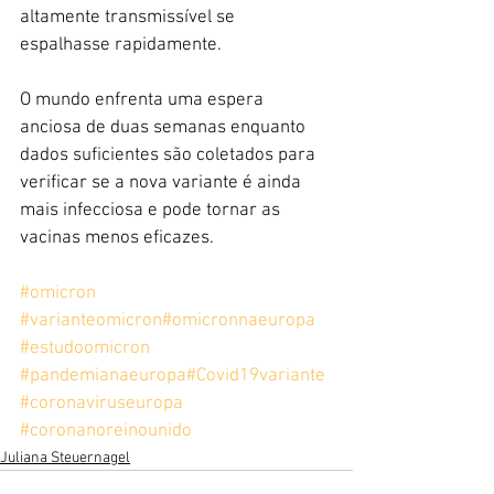
altamente transmissível se 
espalhasse rapidamente.
O mundo enfrenta uma espera 
anciosa de duas semanas enquanto 
dados suficientes são coletados para 
verificar se a nova variante é ainda 
mais infecciosa e pode tornar as 
vacinas menos eficazes.
#omicron
#varianteomicron
#omicronnaeuropa
#estudoomicron
#pandemianaeuropa
#Covid19variante
#coronaviruseuropa
#coronanoreinounido
Juliana Steuernagel