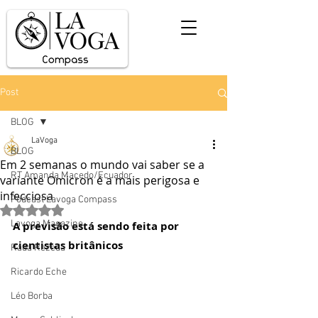
Post
BLOG
LaVoga
BLOG
Em 2 semanas o mundo vai saber se a
RT Amanda Macedo/Ecuador
variante Omicron é a mais perigosa e
infecciosa
Podcast Lavoga Compass
Avaliado com NaN de 5 estrelas.
Lavoga Magazine
A previsão está sendo feita por 
cientistas britânicos
Rada Rezedá
Ricardo Eche
Léo Borba