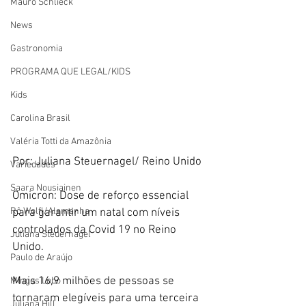
Mauro Schlieck
News
Gastronomia
PROGRAMA QUE LEGAL/KIDS
Kids
Carolina Brasil
Valéria Totti da Amazônia
Por: Juliana Steuernagel/ Reino Unido
Variedades
Saara Nousiainen
Omicron: Dose de reforço essencial 
Rô Wolfl/Alemanha
para garantir um natal com níveis 
controlados da Covid 19 no Reino 
Juliana Steuernagel
Unido.
Paulo de Araújo
Mais 16,9 milhões de pessoas se 
Mingos Lobo
tornaram elegíveis para uma terceira 
Juliana Hill