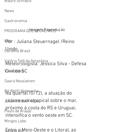
Mauro Schlieck
News
Gastronomia
Imagem Reprodução 
PROGRAMA QUE LEGAL/KIDS
Kids
Por : Juliana Steuernagel /Reino 
Unido 
Carolina Brasil
Valéria Totti da Amazônia
Meteorologista: Jéssica Silva - Defesa 
Civil de SC 
Variedades
Saara Nousiainen
Rô Wolfl/Alemanha
Na quarta(10/12), a atuação do 
ciclone extratropical sobre o mar, 
Juliana Steuernagel
próximo à costa do RS e Uruguai, 
Paulo de Araújo
intensifica o vento oeste em SC. 
Mingos Lobo
Entre o Meio-Oeste e o Litoral, as 
Juliana Hill