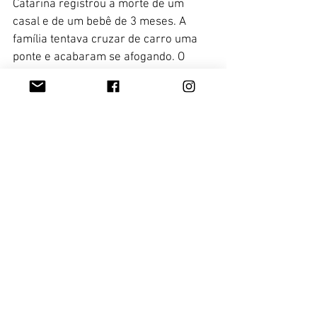
Catarina registrou a morte de um 
casal e de um bebê de 3 meses. A 
família tentava cruzar de carro uma 
ponte e acabaram se afogando. O 
homem era de nacionalidade Haitiana, 
sua esposa era da República 
Dominicana. Eles moravam  há 3 anos  
na cidade de Palhoça, região Sul de 
Santa Catarina.
Família morava em Palhoça/SC. Imagem 