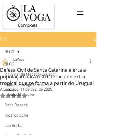
Post
BLOG
LaVoga
BLOG
Defesa Civil de Santa Catarina alerta a
RT Amanda Macedo/Ecuador
população para risco de ciclone extra
tropical que se forma a partir do Uruguai
Podcast Lavoga Compass
Atualizado:
11 de dez. de 2025
Lavoga Magazine
Avaliado com NaN de 5 estrelas.
Rada Rezedá
Ricardo Eche
Léo Borba