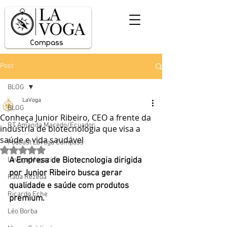
Post
BLOG
LaVoga
BLOG
Conheça Junior Ribeiro, CEO a frente da
RT Amanda Macedo/Ecuador
indústria de biotecnologia que visa a
saúde e vida saudável
Podcast Lavoga Compass
Avaliado com NaN de 5 estrelas.
Lavoga Magazine
A Empresa de Biotecnologia dirigida 
por Junior Ribeiro busca gerar 
Rada Rezedá
qualidade e saúde com produtos 
Ricardo Eche
premium.
Léo Borba