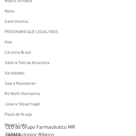
Mauro Schlieck
News
Gastronomia
PROGRAMA QUE LEGAL/KIDS
Kids
Carolina Brasil
Valéria Totti da Amazônia
Variedades
Saara Nousiainen
Rô Wolfl/Alemanha
Juliana Steuernagel
Paulo de Araújo
Mingos Lobo
CEO do Grupo Farmacêutico MR 
FARMA, Júnior Ribeiro.
Juliana Hill