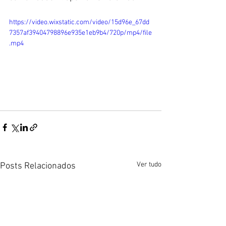
https://video.wixstatic.com/video/15d96e_67dd
7357af39404798896e935e1eb9b4/720p/mp4/file
.mp4
Ver tudo
Posts Relacionados