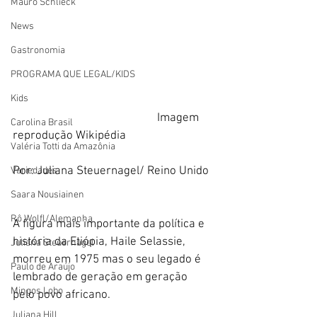
Mauro Schlieck
News
Gastronomia
PROGRAMA QUE LEGAL/KIDS
Kids
                                                   Imagem 
Carolina Brasil
reprodução Wikipédia
Valéria Totti da Amazônia
Por: Juliana Steuernagel/ Reino Unido 
Variedades
Saara Nousiainen
Rô Wolfl/Alemanha
A figura mais importante da política e 
história da Etiópia, Haile Selassie, 
Juliana Steuernagel
morreu em 1975 mas o seu legado é 
Paulo de Araújo
lembrado de geração em geração 
Mingos Lobo
pelo povo africano.
Juliana Hill