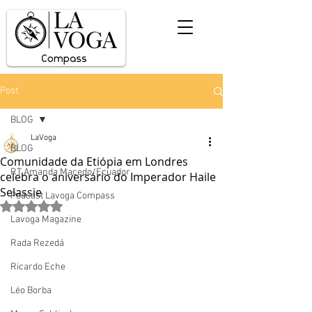
Post
BLOG
LaVoga
BLOG
Comunidade da Etiópia em Londres
RT Amanda Macedo/Ecuador
celebra o aniversário do Imperador Haile
Selassie
Podcast Lavoga Compass
Avaliado com NaN de 5 estrelas.
Lavoga Magazine
Rada Rezedá
Ricardo Eche
Léo Borba