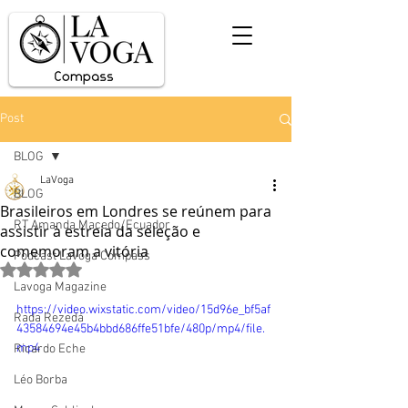
Post
BLOG
LaVoga
BLOG
Brasileiros em Londres se reúnem para
RT Amanda Macedo/Ecuador
assistir à estreia da seleção e
comemoram a vitória
Podcast Lavoga Compass
Avaliado com NaN de 5 estrelas.
Lavoga Magazine
https://video.wixstatic.com/video/15d96e_bf5af
Rada Rezedá
43584694e45b4bbd686ffe51bfe/480p/mp4/file.
mp4
Ricardo Eche
Léo Borba