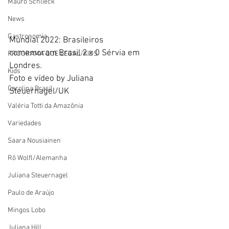
Mauro Schlieck
News
Gastronomia
Mundial 2022: Brasileiros 
comemoram Brasil 2 x 0 Sérvia em 
PROGRAMA QUE LEGAL/KIDS
Londres. 
Kids
Foto e vídeo by Juliana 
Carolina Brasil
Steuernagel/UK
Valéria Totti da Amazônia
Variedades
Saara Nousiainen
Rô Wolfl/Alemanha
Juliana Steuernagel
Paulo de Araújo
Mingos Lobo
Juliana Hill