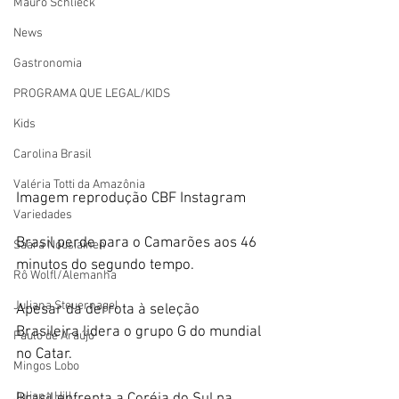
Mauro Schlieck
News
Gastronomia
PROGRAMA QUE LEGAL/KIDS
Kids
Carolina Brasil
Valéria Totti da Amazônia
Imagem reprodução CBF Instagram 
Variedades
Brasil perde para o Camarões aos 46 
Saara Nousiainen
minutos do segundo tempo. 
Rô Wolfl/Alemanha
Juliana Steuernagel
Apesar da derrota à seleção 
Brasileira lidera o grupo G do mundial 
Paulo de Araújo
no Catar. 
Mingos Lobo
Juliana Hill