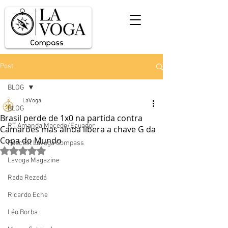
Post
BLOG
LaVoga
BLOG
Brasil perde de 1x0 na partida contra
RT Amanda Macedo/Ecuador
Camarões mas ainda libera a chave G da
Copa do Mundo
Podcast Lavoga Compass
Avaliado com NaN de 5 estrelas.
Lavoga Magazine
Rada Rezedá
Ricardo Eche
Léo Borba