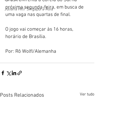
Brasil enfrenta a Coréia do Sul na 
próxima segunda-feira, em busca de 
Juliana Hill/ Singapura-Ásia
uma vaga nas quartas de final. 
O jogo vai começar às 16 horas, 
horário de Brasília. 
Por: Rô Wolfl/Alemanha 
Ver tudo
Posts Relacionados