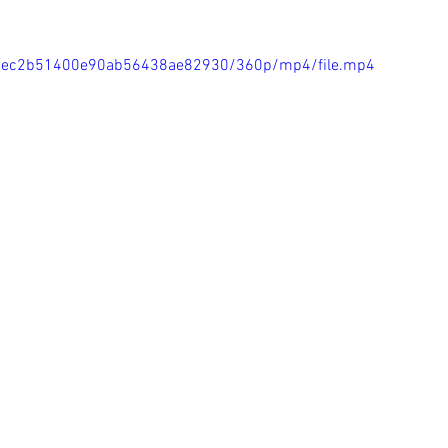
ae76ec2b51400e90ab56438ae82930/360p/mp4/file.mp4