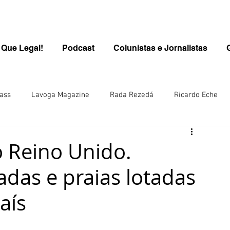
 Que Legal!
Podcast
Colunistas e Jornalistas
ass
Lavoga Magazine
Rada Rezedá
Ricardo Eche
PROGRAMA QUE LEGAL/KIDS
Kids
Carolina Brasil
o Reino Unido.
das e praias lotadas
inen
Rô Wolfl/Alemanha
Juliana Steuernagel
aís
ana Hill/ Singapura-Ásia