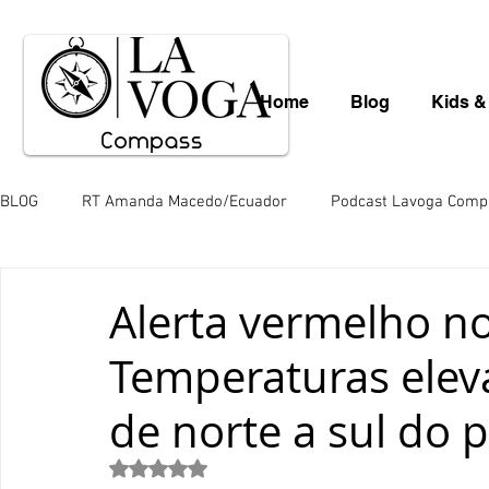
Home
Blog
Kids &
BLOG
RT Amanda Macedo/Ecuador
Podcast Lavoga Comp
Léo Borba
Mauro Schlieck
News
Gastronomia
Alerta vermelho n
Temperaturas eleva
Valéria Totti da Amazônia
Variedades
Saara Nousia
de norte a sul do p
Paulo de Araújo
Mingos Lobo
Juliana Hill
Juli
Avaliado com NaN de 5 estrelas.