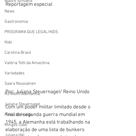
Mauro Schlieck
Reportagem especial
News
Gastronomia
PROGRAMA QUE LEGAL/KIDS
Kids
Carolina Brasil
Valéria Totti da Amazônia
Variedades
Saara Nousiainen
Por: Juliana Steuernagel/ Reino Unido
Rô Wolfl/Alemanha
Juliana Steuernagel
Com um poder militar limitado desde o 
final da segunda guerra mundial em 
Paulo de Araújo
1945, a Alemanha está trabalhando na 
Mingos Lobo
elaboração de uma lista de bunkers 
Juliana Hill