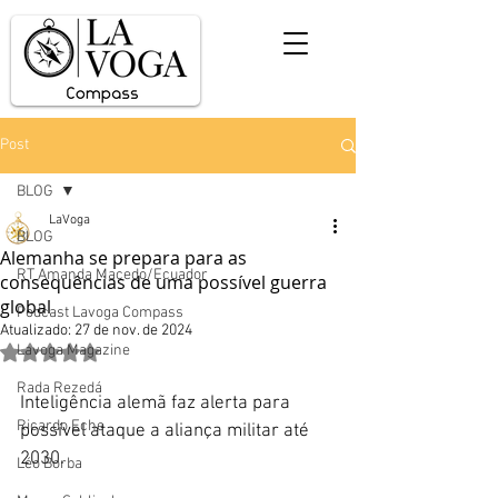
Post
BLOG
LaVoga
BLOG
Alemanha se prepara para as
RT Amanda Macedo/Ecuador
consequências de uma possível guerra
global
Podcast Lavoga Compass
Atualizado:
27 de nov. de 2024
Lavoga Magazine
Avaliado com NaN de 5 estrelas.
Rada Rezedá
Inteligência alemã faz alerta para 
Ricardo Eche
possível ataque a aliança militar até 
2030. 
Léo Borba