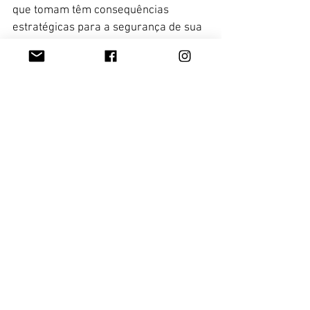
que tomam têm consequências 
estratégicas para a segurança de sua 
nação", enfatizou o Rob Bauer.
Breaking News
Nesta terça-feira (26/11), a imprensa 
internacional divulgou que a Rússia 
expulsou do país o embaixador do 
Reino Unido alegando ação de 
espionagem.
Juliana Steuernagel
Ver tudo
Posts Relacionados