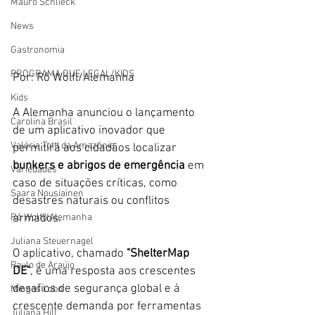
Mauro Schlieck
News
Gastronomia
PROGRAMA QUE LEGAL/KIDS
Por: Rô Wölfl/Alemanha
Kids
A Alemanha anunciou o lançamento 
Carolina Brasil
de um aplicativo inovador que 
Valéria Totti da Amazônia
permitirá aos cidadãos localizar 
bunkers e abrigos de emergência
 em 
Variedades
caso de situações críticas, como 
Saara Nousiainen
desastres naturais ou conflitos 
Rô Wolfl/Alemanha
armados. 
Juliana Steuernagel
O aplicativo, chamado 
"ShelterMap 
Paulo de Araújo
DE"
, é uma resposta aos crescentes 
desafios de segurança global e à 
Mingos Lobo
crescente demanda por ferramentas 
Juliana Hill