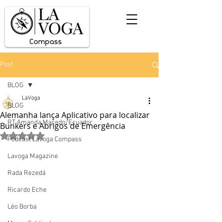
Post
BLOG
LaVoga
BLOG
Alemanha lança Aplicativo para localizar
RT Amanda Macedo/Ecuador
Bunkers e Abrigos de Emergência
Avaliado com NaN de 5 estrelas.
Podcast Lavoga Compass
Lavoga Magazine
Rada Rezedá
Ricardo Eche
Léo Borba