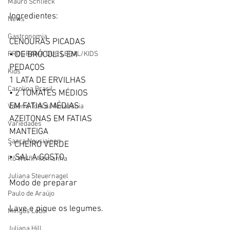
Mauro Schlieck
Ingredientes: 
News
Gastronomia
CENOURAS PICADAS
• DE BRÓCOLIS EM
PROGRAMA QUE LEGAL/KIDS
PEDAÇOS
Kids
1 LATA DE ERVILHAS
Carolina Brasil
• 2 TOMATES MÉDIOS
EM FATIAS MÉDIAS
Valéria Totti da Amazônia
AZEITONAS EM FATIAS
Variedades
MANTEIGA
Saara Nousiainen
› CHEIRO VERDE
• SAL A GOSTO
Rô Wolfl/Alemanha
Juliana Steuernagel
Modo de preparar
Paulo de Araújo
Lave e pique os legumes.
Mingos Lobo
Juliana Hill