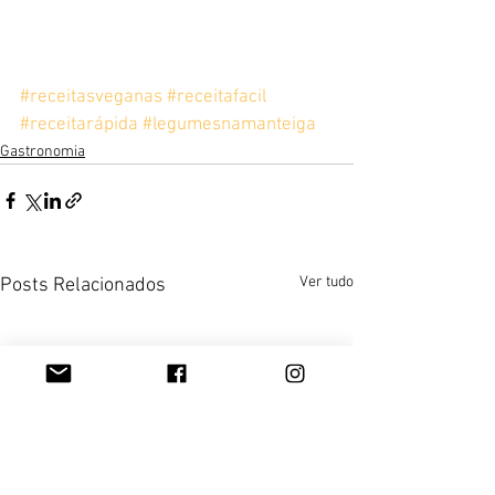
#receitasveganas
#receitafacil
#receitarápida
#legumesnamanteiga
Gastronomia
Ver tudo
Posts Relacionados