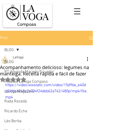
Post
BLOG
LaVoga
BLOG
Acompanhamento delicioso: legumes na
RT Amanda Macedo/Ecuador
manteiga. Receita rápida e fácil de fazer
Avaliado com NaN de 5 estrelas.
Podcast Lavoga Compass
https://video.wixstatic.com/video/15d96e_e40d
d31fdc6249c2a734f24deb62a742/480p/mp4/file.
Lavoga Magazine
mp4
Rada Rezedá
Ricardo Eche
Léo Borba