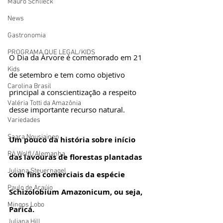
Mauro Schlieck
News
Gastronomia
PROGRAMA QUE LEGAL/KIDS
O Dia da Árvore é comemorado em 21 
Kids
de setembro e tem como objetivo 
Carolina Brasil
principal a conscientização a respeito 
Valéria Totti da Amazônia
desse importante recurso natural. 
Variedades
Saara Nousiainen
Um pouco da história sobre início 
Rô Wolfl/Alemanha
das lavouras de florestas plantadas 
Juliana Steuernagel
com fins comerciais da espécie 
Paulo de Araújo
Schizolobium Amazonicum, ou seja, 
Mingos Lobo
Paricá.
Juliana Hill