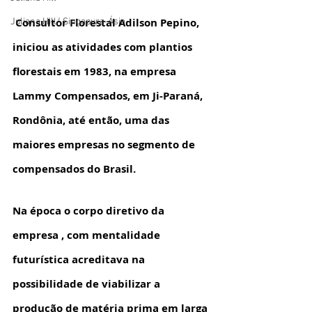
 Consultor Florestal Adilson Pepino, 
Juliana Hill/ Singapura-Ásia
iniciou as atividades com plantios 
florestais em 1983, na empresa 
Lammy Compensados, em Ji-Paraná, 
Rondônia, até então, uma das 
maiores empresas no segmento de 
compensados do Brasil. 
Na época o corpo diretivo da 
empresa , com mentalidade 
futurística acreditava na 
possibilidade de viabilizar a 
produção de matéria prima em larga 