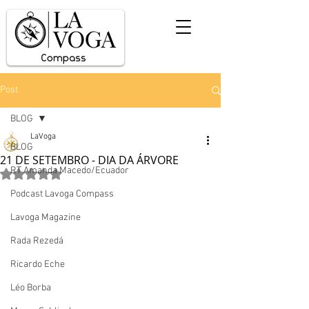
Post
BLOG
LaVoga
BLOG
21 DE SETEMBRO - DIA DA ÁRVORE
RT Amanda Macedo/Ecuador
Avaliado com NaN de 5 estrelas.
Podcast Lavoga Compass
Lavoga Magazine
Rada Rezedá
Ricardo Eche
Léo Borba