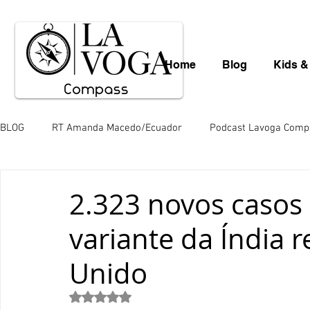
Home
Blog
Kids &
BLOG
RT Amanda Macedo/Ecuador
Podcast Lavoga Comp
Léo Borba
Mauro Schlieck
News
Gastronomia
2.323 novos casos
variante da Índia 
Valéria Totti da Amazônia
Variedades
Saara Nousia
Unido
Paulo de Araújo
Mingos Lobo
Juliana Hill
Juli
Avaliado com NaN de 5 estrelas.