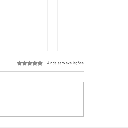
Avaliado com 0 de 5 estrelas.
Ainda sem avaliações
e emergência
MP de Santa Catarina
om calor recorde,
denuncia organização
e mortes e
criminosa neonazista co