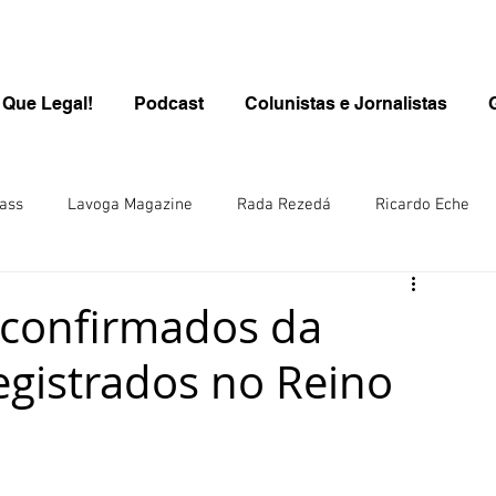
 Que Legal!
Podcast
Colunistas e Jornalistas
ass
Lavoga Magazine
Rada Rezedá
Ricardo Eche
PROGRAMA QUE LEGAL/KIDS
Kids
Carolina Brasil
 confirmados da
registrados no Reino
inen
Rô Wolfl/Alemanha
Juliana Steuernagel
ana Hill/ Singapura-Ásia